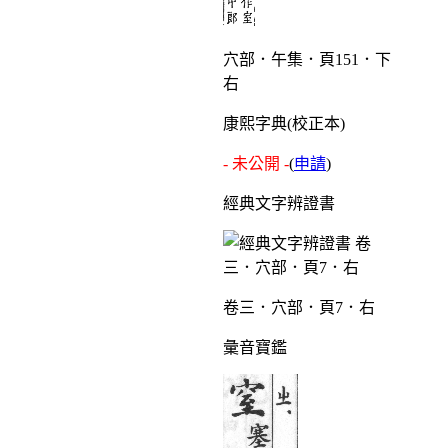
穴部．午集．頁151．下
右
康熙字典(校正本)
- 未公開 -
(
申請
)
經典文字辨證書
卷三．穴部．頁7．右
彙音寶鑑