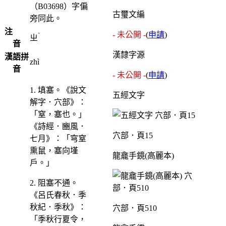
（B03698）字偏
古璽文編
旁同此。
注
- 未公開 -
(
申請
)
ˋ
ㄓ
音
漢隸字源
漢語拼
zhì
音
- 未公開 -
(
申請
)
1. 填塞。《說文
五經文字
解字．穴部》：
「窒，塞也。」
《詩經．豳風．
穴部．頁15
七月》：「穹窒
熏鼠，塞向墐
龍龕手鏡(高麗本)
戶。」
2. 阻塞不通。
《呂氏春秋．季
秋紀．季秋》：
穴部．頁510
「季秋行夏令，