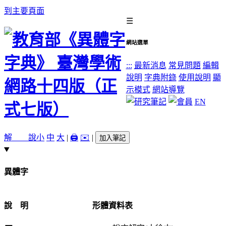
到主要頁面
☰
網站選單
:::
最新消息
常見問題
編輯
說明
字典附錄
使用說明
顯
示模式
網站導覽
EN
解 說
小
中
大
|
🖨️
✉️
|
加入筆記
異體字
說 明
形體資料表