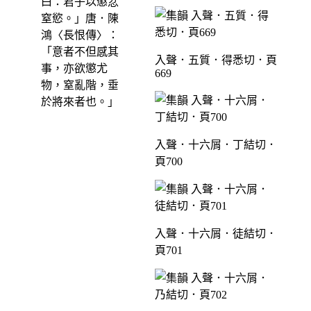
曰：君子以懲忿
窒慾。」唐．陳
鴻〈長恨傳〉：
「意者不但感其
入聲．五質．得悉切．頁
事，亦欲懲尤
669
物，窒亂階，垂
於將來者也。」
入聲．十六屑．丁結切．
頁700
入聲．十六屑．徒結切．
頁701