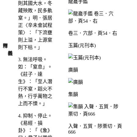
龍龕手鑑
則其國大水，冬
藏殃敗，民多鼽
窒。」明．張居
正〈辛未會試程
策〉：「下流壅
卷三．穴部．頁54．右
則上溢，上源窒
玉篇(元刊本)
釋
則下枯。」
義
3. 無法呼吸。
如：「窒息」。
廣韻
《莊子．達
生》：「至人潛
行不窒，蹈火不
集韻
熱，行乎萬物之
上而不慄。」
4. 抑制、停止。
《易經．損
入聲．五質．陟栗切．頁
卦》：「《象》
666