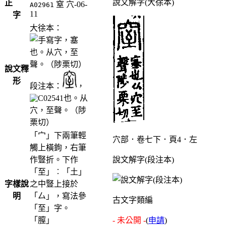
說文解字(大徐本)
正
窒
穴-06-
A02961
11
字
大徐本：
，塞
也。从穴，至
聲。（陟栗切）
說文釋
形
段注本：
，
也。从
穴，至聲。（陟
栗切）
「宀」下兩筆輕
穴部．卷七下．頁4．左
觸上橫鉤，右筆
作豎折。下作
說文解字(段注本)
「至」︰「土」
字樣說
之中豎上接於
明
「厶」，寫法參
古文字類編
「至」字。
「膣」
- 未公開 -
(
申請
)