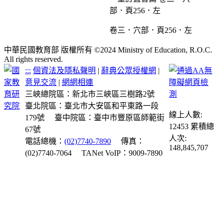
卷三．穴部．頁256．左
中華民國教育部 版權所有 ©2024 Ministry of Education, R.O.C.
All rights reserved.
:::
個資法及隱私聲明
|
辭典公眾授權網
|
意見交流
|
網網相連
三峽總院區：新北市三峽區三樹路2號
臺北院區：臺北市大安區和平東路一段
線上人數:
179號
臺中院區：臺中市豐原區師範街
12453
累積總
67號
人次:
電話總機：
(02)7740-7890
傳真：
148,845,707
(02)7740-7064
TANet VoIP：9009-7890