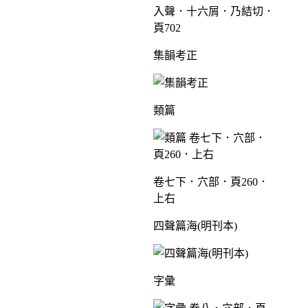
入聲．十六屑．乃結切．
頁702
集韻考正
類篇
卷七下．穴部．頁260．
上右
四聲篇海(明刊本)
字彙