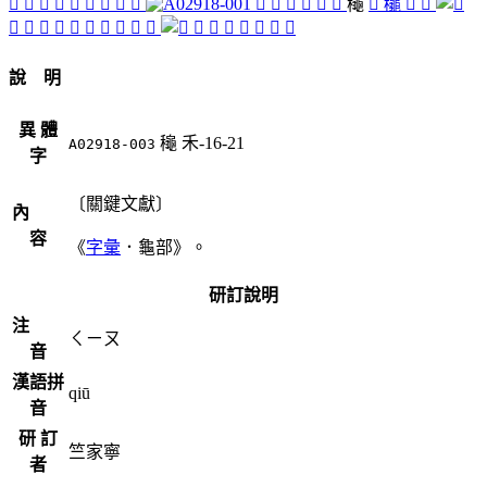
󴈓
󴈏
󴈌
𤇫
󴈅
󴇼
󴇻
󴇽
󴇹
󴈕
󴈒
󴈁
𥣨
󴈑
󴈇
龝
󴈍
䆋
󴈄
󴈃
󴈀
𪛁
󴈉
󴈎
󴈈
󴈆
󴇸
󴈂
󴈔
󴈋
󴈊
󴇿
󴇾
󴇺
󴈐
󴇷
𪔁
說 明
異 體
龝
禾-16-21
A02918-003
字
〔關鍵文獻〕
內
容
《
字彙
．龜部》。
研訂說明
注
ㄑㄧㄡ
音
漢語拼
qiū
音
研 訂
竺家寧
者