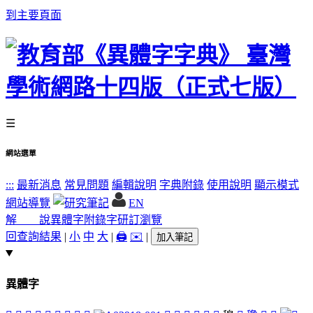
到主要頁面
☰
網站選單
:::
最新消息
常見問題
編輯說明
字典附錄
使用說明
顯示模式
網站導覽
EN
解 說
異體字
附錄字
研訂瀏覽
回查詢結果
|
小
中
大
|
🖨️
✉️
|
加入筆記
異體字