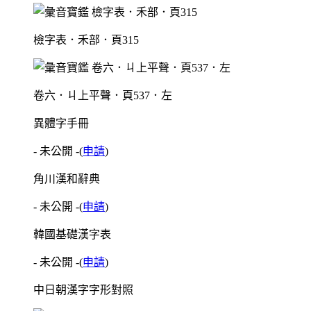
檢字表．禾部．頁315
卷六．ㄐ上平聲．頁537．左
異體字手冊
- 未公開 -
(
申請
)
角川漢和辭典
- 未公開 -
(
申請
)
韓國基礎漢字表
- 未公開 -
(
申請
)
中日朝漢字字形對照