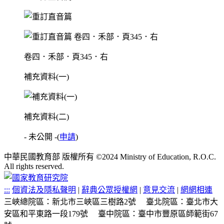
卷四．禾部．頁345．右
補充資料(一)
補充資料(二)
- 未公開 -
(
申請
)
中華民國教育部 版權所有 ©2024 Ministry of Education, R.O.C.
All rights reserved.
:::
個資法及隱私聲明
|
辭典公眾授權網
|
意見交流
|
網網相連
三峽總院區：新北市三峽區三樹路2號
臺北院區：臺北市大
安區和平東路一段179號
臺中院區：臺中市豐原區師範街67