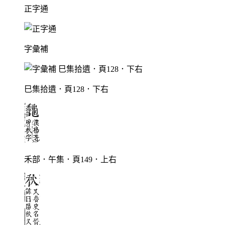
正字通
字彙補
巳集拾遺．頁128．下右
禾部．午集．頁149．上右