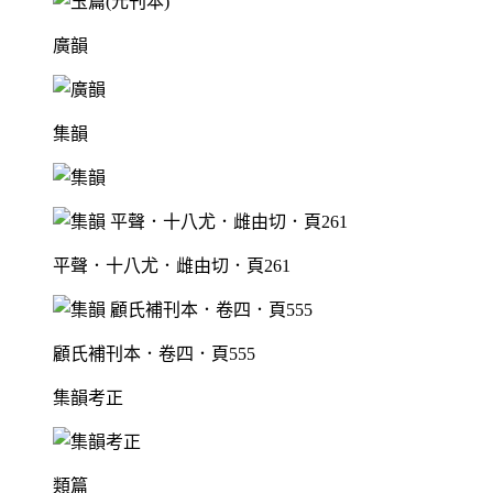
廣韻
集韻
平聲．十八尤．雌由切．頁261
顧氏補刊本．卷四．頁555
集韻考正
類篇