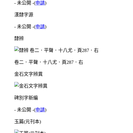
- 未公開 -
(
申請
)
漢隸字源
- 未公開 -
(
申請
)
隸辨
卷二．平聲．十八尤．頁287．右
金石文字辨異
碑別字新編
- 未公開 -
(
申請
)
玉篇(元刊本)