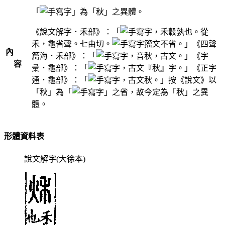
「
」為「秋」之異體。
《說文解字．禾部》：「
，禾穀孰也。從
禾，龜省聲。七由切。
籀文不省。」《四聲
內
篇海．禾部》：「
，音秋，古文。」《字
容
彙．龜部》：「
，古文『秋』字。」《正字
通．龜部》：「
，古文秋。」按《說文》以
「秋」為「
」之省，故今定為「秋」之異
體。
形體資料表
說文解字(大徐本)