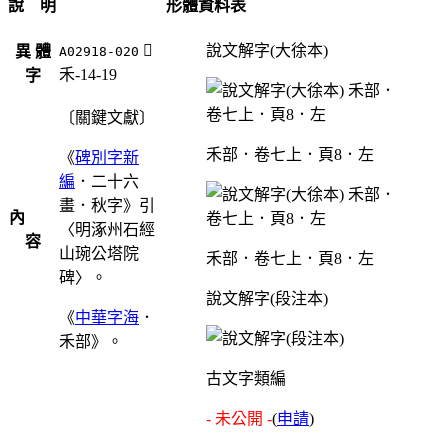
說 明
形體資料表
󴈁
說文解字(大徐本)
異 體
A02918-020
禾-14-19
字
〔關鍵文獻〕
禾部．卷七上．頁8．左
《
碑別字新
編
．二十六
畫．秋字》引
內
〈明涿州石經
容
山琬公塔院
禾部．卷七上．頁8．左
碑〉。
說文解字(段注本)
《
中華字海
．
禾部》。
古文字類編
- 未公開 -
(
申請
)