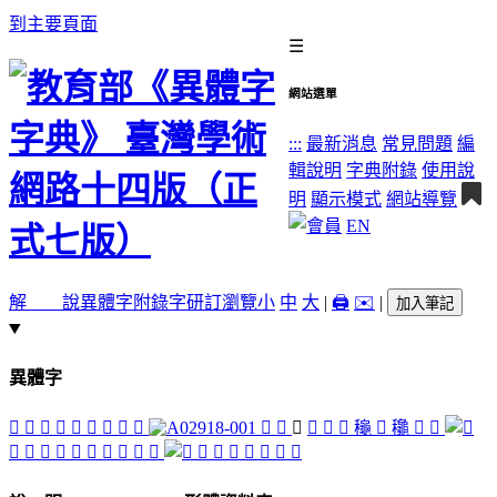
到主要頁面
☰
網站選單
:::
最新消息
常見問題
編
輯說明
字典附錄
使用說
明
顯示模式
網站導覽
EN
解 說
異體字
附錄字
研訂瀏覽
小
中
大
|
🖨️
✉️
|
加入筆記
異體字
󴈓
󴈏
󴈌
𤇫
󴈅
󴇼
󴇻
󴇽
󴇹
󴈕
󴈒
󴈁
𥣨
󴈑
󴈇
龝
󴈍
䆋
󴈄
󴈃
󴈀
𪛁
󴈉
󴈎
󴈈
󴈆
󴇸
󴈂
󴈔
󴈋
󴈊
󴇿
󴇾
󴇺
󴈐
󴇷
𪔁