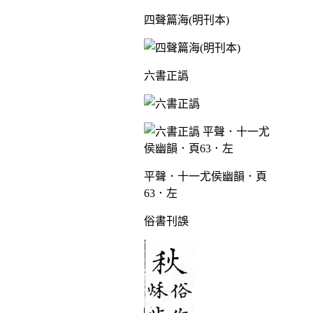
四聲篇海(明刊本)
六書正譌
平聲．十一尤侯幽韻．頁
63．左
俗書刊誤