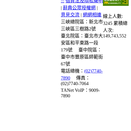
:::
個資法及隱私聲明
|
辭典公眾授權網
|
意見交流
|
網網相連
線上人數:
三峽總院區：新北市
3245
累積總
三峽區三樹路2號
人次:
臺北院區：臺北市大
149,743,552
安區和平東路一段
179號
臺中院區：
臺中市豐原區師範街
67號
電話總機：
(02)7740-
7890
傳真：
(02)7740-7064
TANet VoIP：9009-
7890