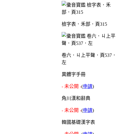
檢字表．禾部．頁315
卷六．ㄐ上平聲．頁537．
左
異體字手冊
- 未公開 -
(
申請
)
角川漢和辭典
- 未公開 -
(
申請
)
韓國基礎漢字表