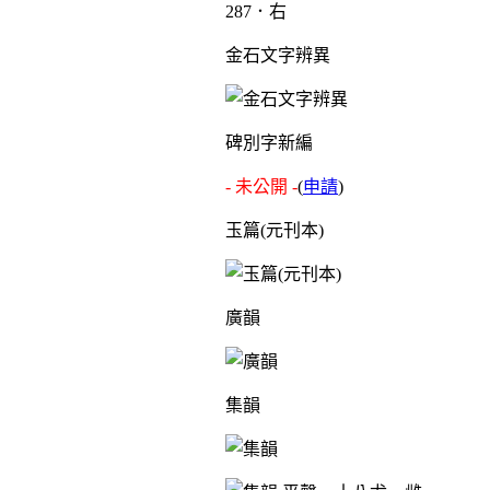
287．右
金石文字辨異
碑別字新編
- 未公開 -
(
申請
)
玉篇(元刊本)
廣韻
集韻