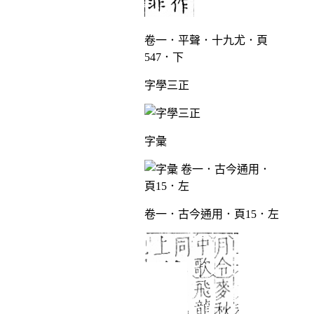
卷一．平聲．十九尤．頁
547．下
字學三正
字彙
卷一．古今通用．頁15．左