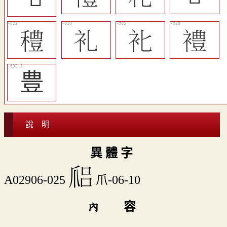
󴆛
󴆐
󴆎
󴆡
豊
說 明
異 體 字
󴆝
A02906-025
爪-06-10
內 容