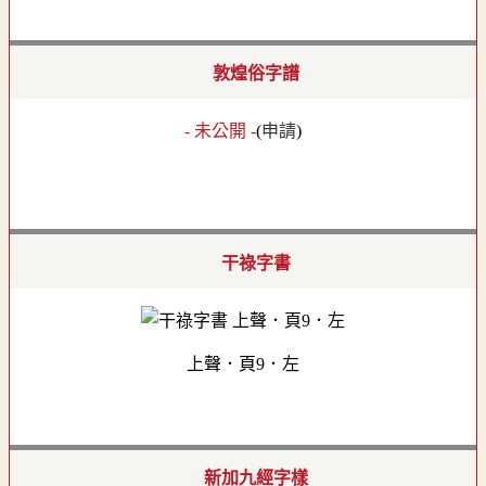
敦煌俗字譜
- 未公開 -
(
申請
)
干祿字書
上聲．頁9．左
新加九經字樣