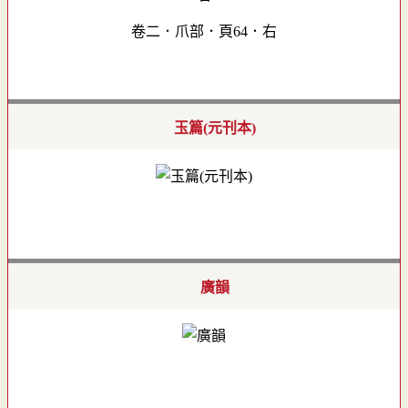
卷二．爪部．頁64．右
玉篇(元刊本)
廣韻