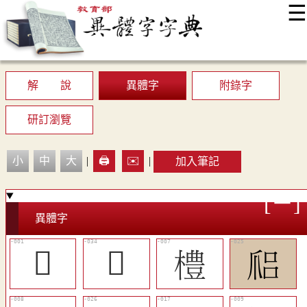
☰
:::
最新消息
常見問題
編輯說明
字典附錄
使用說明
顯示模式
網站導覽
EN
解 說
異體字
附錄字
研訂瀏覽
小
中
大
|
🖨️
✉️
|
加入筆記
異體字
𠃞
󰈓
󴆏
󴆝