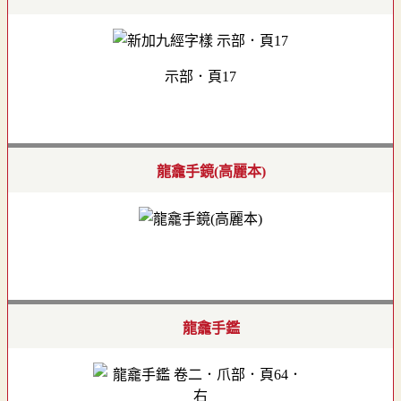
示部．頁17
龍龕手鏡(高麗本)
龍龕手鑑