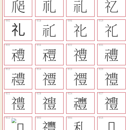
𤔑
󴆞
󴆕
𥘆
礼
󴆖
𥘍
󴆗
󴆣
󴆔
󴆚
󴆢
󴆑
󴆓
󴆒
󴆘
󴆙
󴆠
󴆜
󴆟
󴆌
󴆍
𥝓