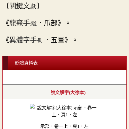
〔關鍵文獻〕
《
龍龕手鑑
．爪部》。
《
異體字手冊
．五畫》。
形體資料表
說文解字(大徐本)
示部．卷一上．頁1．左