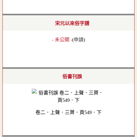
宋元以來俗字譜
- 未公開 -
(
申請
)
俗書刊誤
卷二．上聲．三薺．頁549．下