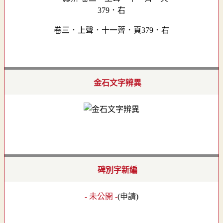
卷三．上聲．十一薺．頁379．右
金石文字辨異
碑別字新編
- 未公開 -
(
申請
)