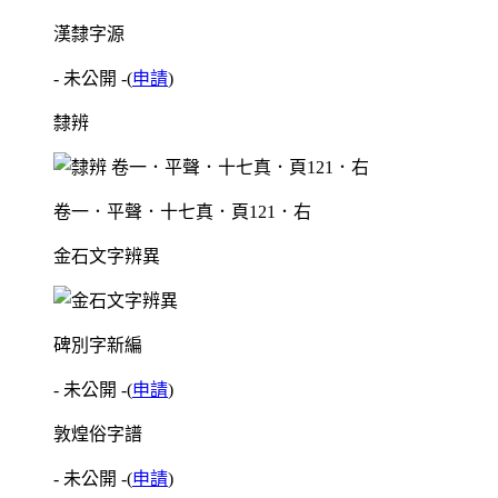
漢隸字源
- 未公開 -
(
申請
)
隸辨
卷一．平聲．十七真．頁121．右
金石文字辨異
碑別字新編
- 未公開 -
(
申請
)
敦煌俗字譜
- 未公開 -
(
申請
)