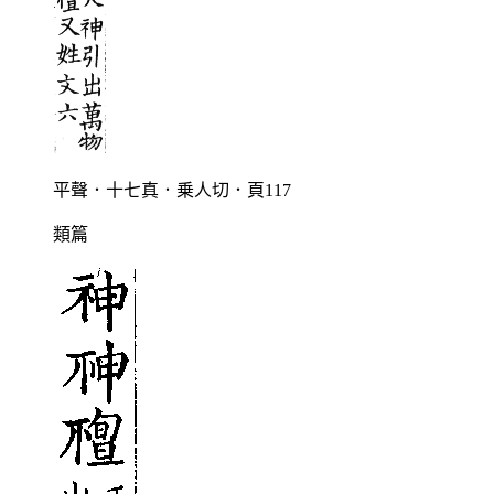
平聲．十七真．乗人切．頁117
類篇