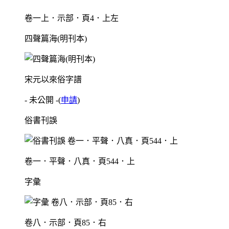
卷一上．示部．頁4．上左
四聲篇海(明刊本)
宋元以來俗字譜
- 未公開 -
(
申請
)
俗書刊誤
卷一．平聲．八真．頁544．上
字彙
卷八．示部．頁85．右