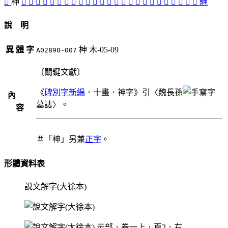
󴃱
柛
󴃯
󴃭
𥙍
󴃠
󴃤
󴃨
󴃧
󴃫
󴃡
󴃢
󴃟
󴃦
󴃳
󴃮
𥛃
𥛠
󴃬
󴃥
󴃰
𥜩
𥞁
󴃲
󴃩
󴃪
󴃣
䰠
說 明
異 體 字
柛
木-05-09
A02890-007
〔關鍵文獻〕
《
碑別字新編
．十畫．神字》引〈魏長孫
內
墓誌〉。
容
＃「柛」另兼
正字
。
形體資料表
說文解字(大徐本)