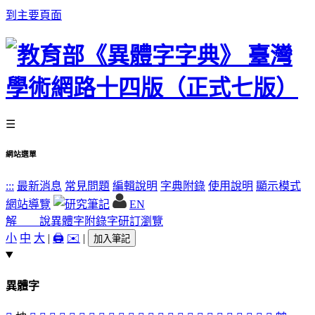
到主要頁面
☰
網站選單
:::
最新消息
常見問題
編輯說明
字典附錄
使用說明
顯示模式
網站導覽
EN
解 說
異體字
附錄字
研訂瀏覽
小
中
大
|
🖨️
✉️
|
加入筆記
異體字