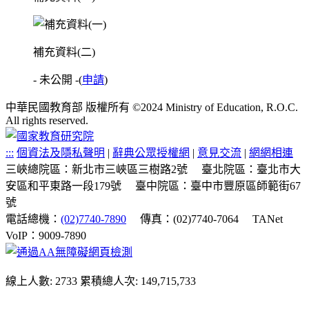
補充資料(二)
- 未公開 -
(
申請
)
中華民國教育部 版權所有 ©2024 Ministry of Education, R.O.C.
All rights reserved.
:::
個資法及隱私聲明
|
辭典公眾授權網
|
意見交流
|
網網相連
三峽總院區：新北市三峽區三樹路2號
臺北院區：臺北市大
安區和平東路一段179號
臺中院區：臺中市豐原區師範街67
號
電話總機：
(02)7740-7890
傳真：(02)7740-7064
TANet
VoIP：9009-7890
線上人數: 2733
累積總人次: 149,715,733