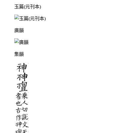
玉篇(元刊本)
廣韻
集韻