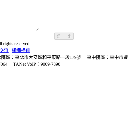
送 出
ghts reserved.
交流
|
網網相連
北院區：臺北市大安區和平東路一段179號
臺中院區：臺中市豐
064
TANet VoIP：9009-7890