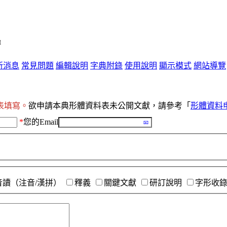
單
新消息
常見問題
編輯說明
字典附錄
使用說明
顯示模式
網站導覽
表填寫。
欲申請本典形體資料表未公開文獻，請參考「
形體資料
*
您的Email
音讀（注音/漢拼）
釋義
關鍵文獻
研訂說明
字形收