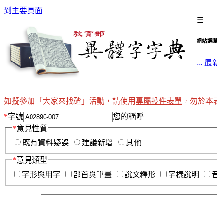
到主要頁面
☰
網站選
:::
最
如擬參加「大家來找碴」活動，請使用
專屬投件表單
，勿於本
*
字號
您的稱呼
*
意見性質
既有資料疑誤
建議新增
其他
*
意見類型
字形與用字
部首與筆畫
說文釋形
字樣說明