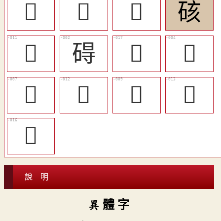
󴂄
󴁾
𥃷
硋
󴂁
碍
󴂆
󴁼
󴁿
󴂂
󴂀
󴂃
󴂅
說 明
異 體 字