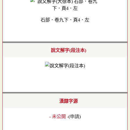
石部．卷九下．頁4．左
說文解字(段注本)
漢隸字源
- 未公開 -
(
申請
)