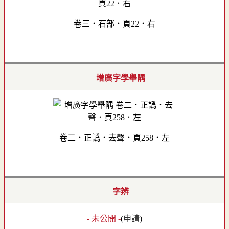
卷三．石部．頁22．右
增廣字學舉隅
卷二．正譌．去聲．頁258．左
字辨
- 未公開 -
(
申請
)