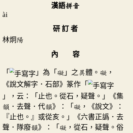
漢語拼音
ài
研 訂 者
林炯陽
內 容
「
」為「礙」之異體。礙，
《說文解字．石部》篆作「
」，云：「止也。從石，疑聲。」《集
韻．去聲．代韻》：「礙，《說文》：
『止也。』或從亥。」《六書正譌．去
聲．隊廢韻》：「礙，從石，疑聲。俗