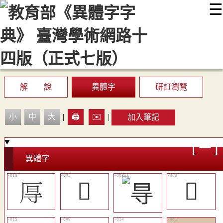
☰
:::
最新消息
常見問題
編輯說明
字典附錄
使用說明
顯示模式
網站導覽
EN
解 說
異體字
研訂瀏覽
小
中
大
|
🖨️
✉️
|
加入筆記
異體字
㕌
󴁽
󴁻