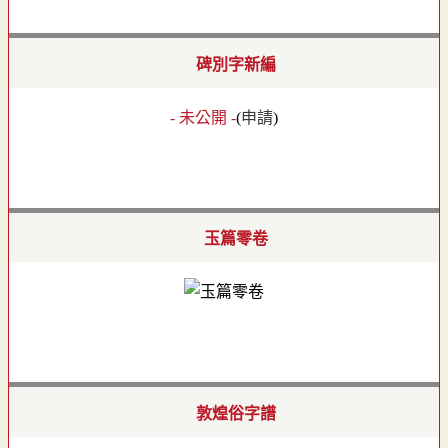
碑別字新編
- 未公開 -
(
申請
)
玉篇零卷
敦煌俗字譜