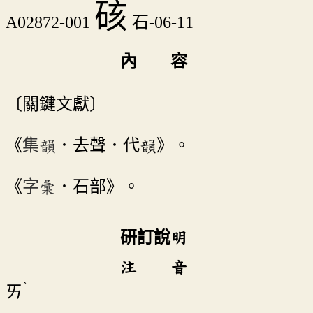
硋
A02872-001
石-06-11
內 容
〔關鍵文獻〕
《
集韻
．去聲．代韻》。
《
字彙
．石部》。
研訂說明
注 音
ˋ
ㄞ