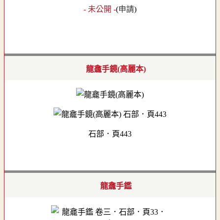
- 未公開 -
(
申請
)
龍龕手鏡(高麗本)
石部．頁443
龍龕手鑑