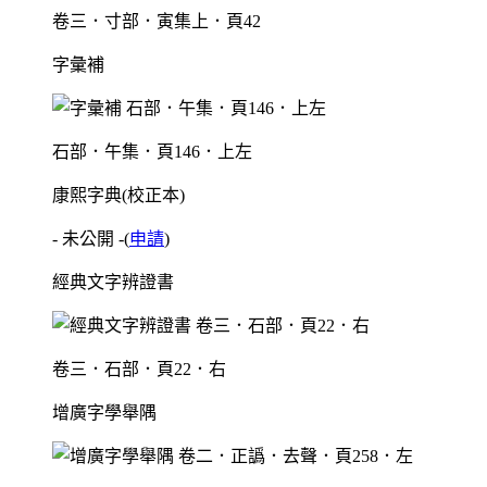
卷三．寸部．寅集上．頁42
字彙補
石部．午集．頁146．上左
康熙字典(校正本)
- 未公開 -
(
申請
)
經典文字辨證書
卷三．石部．頁22．右
增廣字學舉隅