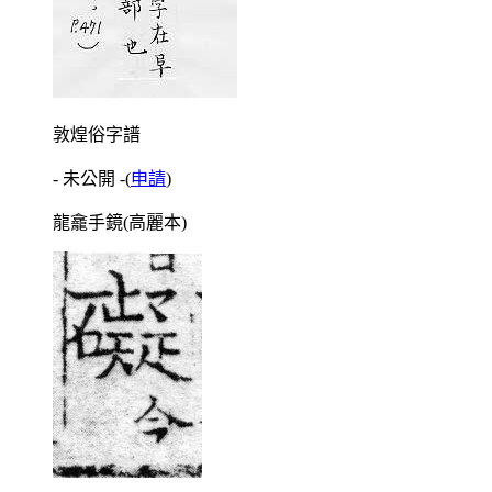
敦煌俗字譜
- 未公開 -
(
申請
)
龍龕手鏡(高麗本)