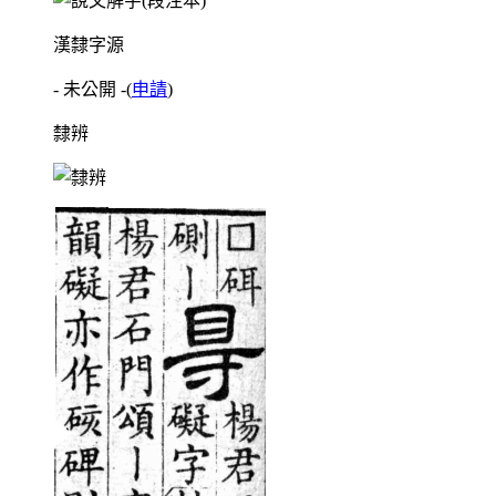
漢隸字源
- 未公開 -
(
申請
)
隸辨