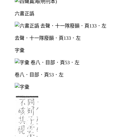
六書正譌
去聲．十一隊廢韻．頁133．左
字彙
卷八．目部．頁53．左