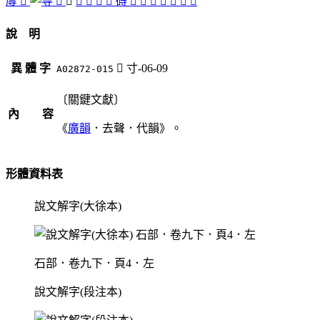
㕌
󴁽
󴁻
󴂄
󴁾
𥃷
硋
󴂁
碍
󴂆
󴁼
󴁿
󴂂
󴂀
󴂃
󴂅
說 明
異 體 字
󴂄
寸-06-09
A02872-015
〔關鍵文獻〕
內 容
《
廣韻
．去聲．代韻》。
形體資料表
說文解字(大徐本)
石部．卷九下．頁4．左
說文解字(段注本)