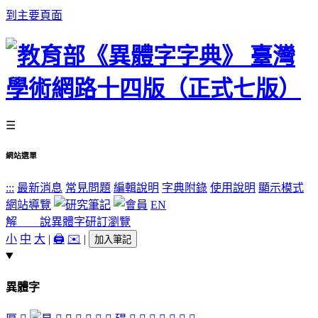
到主要頁面
☰
網站選單
:::
最新消息
常見問題
編輯說明
字典附錄
使用說明
顯示模式
網站導覽
EN
解 說
異體字
研訂瀏覽
小
中
大
|
🖨️
✉️
|
加入筆記
異體字