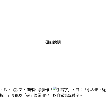
研訂說明
。盌，《說文．皿部》篆體作「
」，曰：「小盂也，從
椀。」今既以「碗」為常用字，盌自當為異體字。