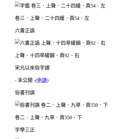
卷三．上聲．二十四緩．頁54．左
六書正譌
上聲．十四旱緩韻．頁92．右
宋元以來俗字譜
- 未公開 -
(
申請
)
俗書刊誤
卷二．上聲．九旱．頁550．下
字學三正