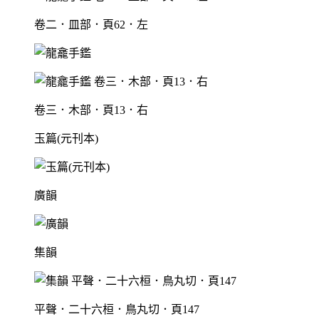
卷二．皿部．頁62．左
卷三．木部．頁13．右
玉篇(元刊本)
廣韻
集韻
平聲．二十六桓．鳥丸切．頁147