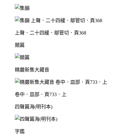
上聲．二十四緩．鄔管切．頁368
類篇
精嚴新集大藏音
卷中．皿部．頁733．上
四聲篇海(明刊本)
字鑑