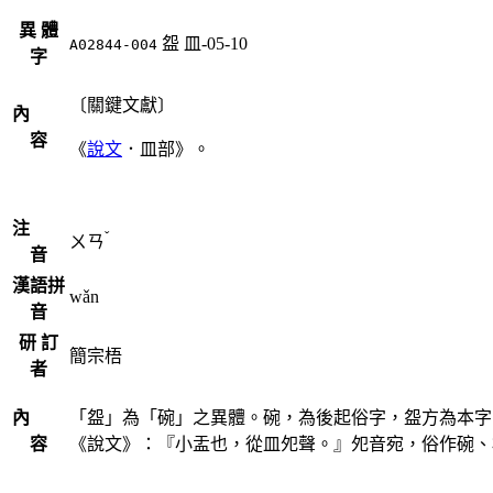
異 體
盌
皿-05-10
A02844-004
字
〔關鍵文獻〕
內
容
《
說文
．皿部》。
注
ˇ
ㄨㄢ
音
漢語拼
wǎn
音
研 訂
簡宗梧
者
內
「盌」為「碗」之異體。碗，為後起俗字，盌方為本字
容
《說文》：『小盂也，從皿夗聲。』夗音宛，俗作碗、