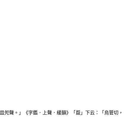
皿夗聲。」《字鑑．上聲．緩韻》「盌」下云：「烏管切，