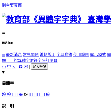
到主要頁面
☰
網站選單
:::
最新消息
常見問題
編輯說明
字典附錄
使用說明
顯示模式
網
解 說
異體字
附錄字
研訂瀏覽
小
中
大
|
🖨️
✉️
|
加入筆記
異體字
埦
椀
󴀪
󴀬
㼝
盌
󴀫
󴀩
󴀦
󴀨
󴀧
鋺
說 明