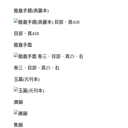
龍龕手鏡(高麗本)
目部．頁418
龍龕手鑑
卷三．目部．頁25．右
玉篇(元刊本)
廣韻
集韻