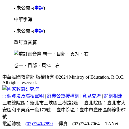
- 未公開 -
(
申請
)
中華字海
- 未公開 -
(
申請
)
重訂直音篇
卷一．目部．頁74．右
中華民國教育部 版權所有 ©2024 Ministry of Education, R.O.C.
All rights reserved.
:::
個資法及隱私聲明
|
辭典公眾授權網
|
意見交流
|
網網相連
三峽總院區：新北市三峽區三樹路2號
臺北院區：臺北市大
安區和平東路一段179號
臺中院區：臺中市豐原區師範街67
號
電話總機：
(02)7740-7890
傳真：(02)7740-7064
TANet