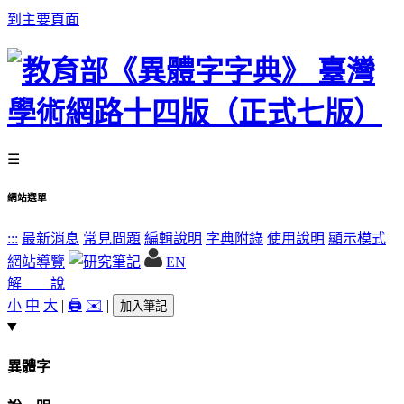
到主要頁面
☰
網站選單
:::
最新消息
常見問題
編輯說明
字典附錄
使用說明
顯示模式
網站導覽
EN
解 說
小
中
大
|
🖨️
✉️
|
加入筆記
異體字