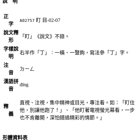
說 明
正
盯
目-02-07
A02757
字
說文釋
「盯」《說文》不錄。
形
字樣說
右半作「丁」︰一橫、一豎鉤，寫法參「丁」字。
明
注
ㄉㄧㄥ
音
漢語拼
dīng
音
直視、注視，集中精神或目光，專注看。如：「盯住
釋
他，別讓他跑了！」、「他盯著電視螢光幕看，一步
義
也不肯離開，深怕錯過精彩的情節。」
形體資料表