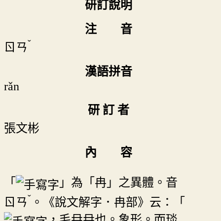
研訂說明
注 音
ˇ
ㄖㄢ
漢語拼音
rǎn
研 訂 者
張文彬
內 容
「
」為「冉」之異體。音
ˇ
ㄖㄢ
。《說文解字．冉部》云：「
，毛冄冄也。象形。而琰