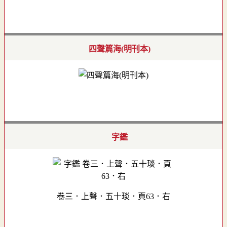
四聲篇海(明刊本)
字鑑
卷三．上聲．五十琰．頁63．右