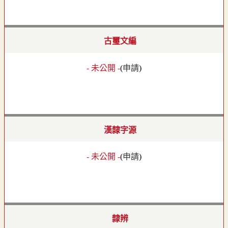
古璽文編
- 未公開 -
(
申請
)
漢隸字源
- 未公開 -
(
申請
)
隸辨