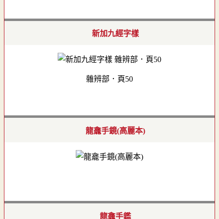
新加九經字樣
雜辨部．頁50
龍龕手鏡(高麗本)
龍龕手鑑