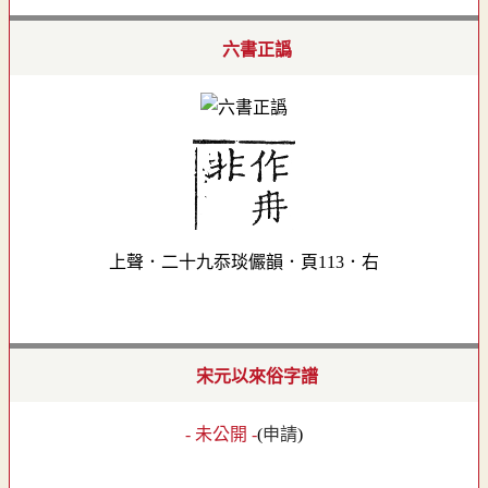
六書正譌
上聲．二十九忝琰儼韻．頁113．右
宋元以來俗字譜
- 未公開 -
(
申請
)