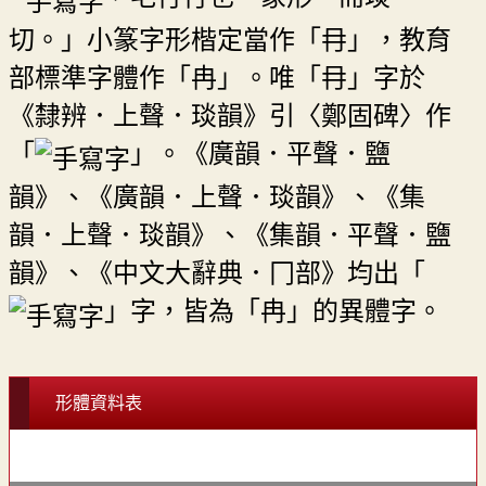
切。」小篆字形楷定當作「冄」，教育
部標準字體作「冉」。唯「冄」字於
《隸辨．上聲．琰韻》引〈鄭固碑〉作
「
」。《廣韻．平聲．鹽
韻》、《廣韻．上聲．琰韻》、《集
韻．上聲．琰韻》、《集韻．平聲．鹽
韻》、《中文大辭典．冂部》均出「
」字，皆為「冉」的異體字。
形體資料表