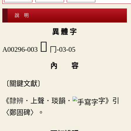
說 明
異 體 字
󰘬
A00296-003
冂-03-05
內 容
〔關鍵文獻〕
《
隸辨
．上聲．琰韻．
字》引
〈鄭固碑〉。