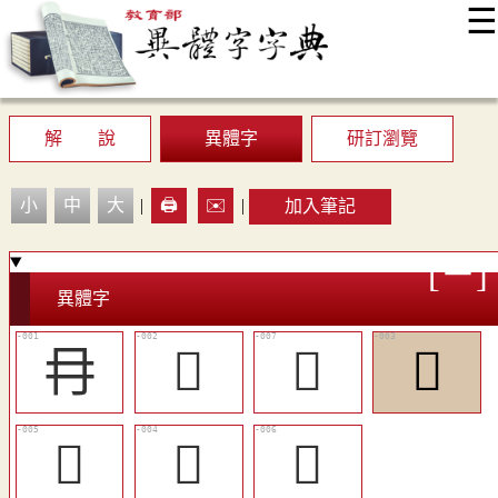
☰
:::
最新消息
常見問題
編輯說明
字典附錄
使用說明
顯示模式
網站導覽
EN
解 說
異體字
研訂瀏覽
小
中
大
|
🖨️
✉️
|
加入筆記
異體字
冄
󰘫
󰘰
󰘬
󰘮
󰘭
󰘯