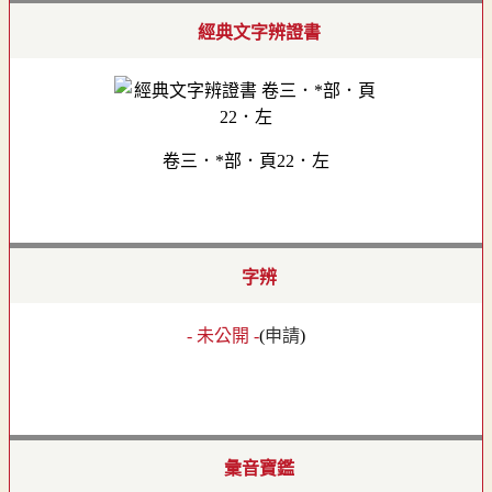
經典文字辨證書
卷三．*部．頁22．左
字辨
- 未公開 -
(
申請
)
彙音寶鑑