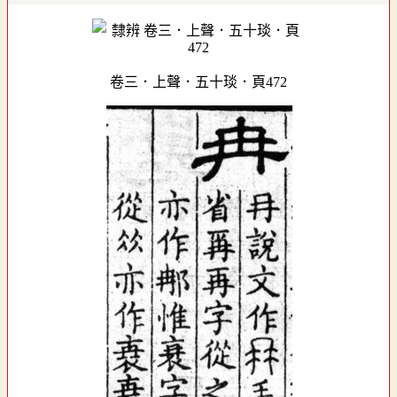
卷三．上聲．五十琰．頁472