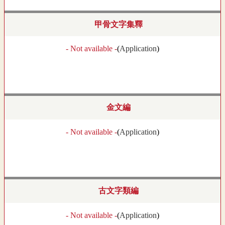
甲骨文字集釋
- Not available -
(
Application
)
金文編
- Not available -
(
Application
)
古文字類編
- Not available -
(
Application
)