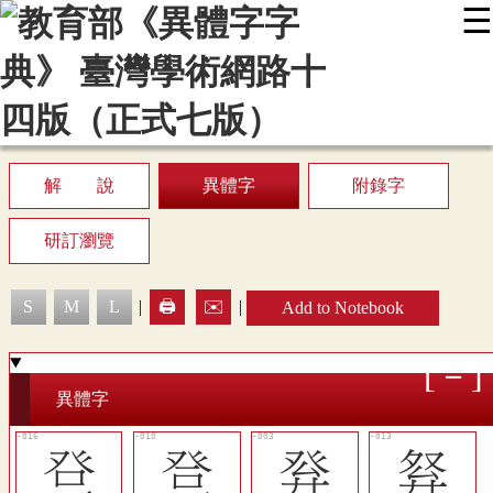
☰
:::
News
Editing Instructions
Appendix
User Guide
Display Mode
Sitemap
中
解 說
異體字
附錄字
研訂瀏覽
S
M
L
|
🖨️
✉️
|
Add to Notebook
異體字
󳶘
󳶓
𤼪
󳶕