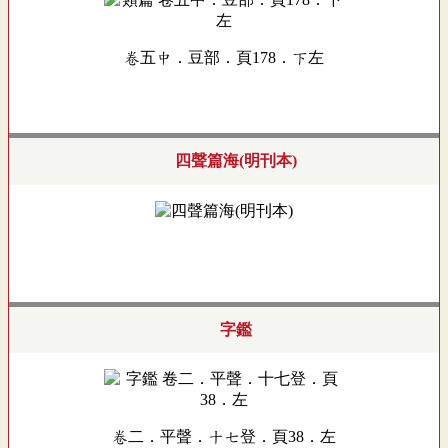
卷五中．豆部．頁178．下左
四聲篇海(明刊本)
字鑑
卷二．平聲．十七登．頁38．左