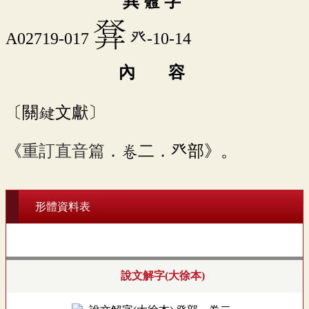
異 體 字
󳶙
A02719-017
癶-10-14
內 容
〔關鍵文獻〕
《
重訂直音篇
．卷二．癶部》。
形體資料表
說文解字(大徐本)