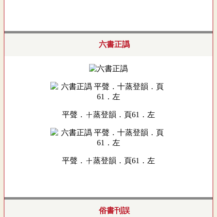
六書正譌
平聲．十蒸登韻．頁61．左
平聲．十蒸登韻．頁61．左
俗書刊誤