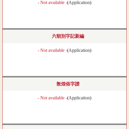
- Not available -
(
Application
)
六朝別字記新編
- Not available -
(
Application
)
敦煌俗字譜
- Not available -
(
Application
)