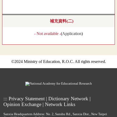
補充資料(二)
- Not available -
(
Application
)
©2024 Ministry of Education, R.O.C. All rights reserved.
:::
Privacy Statement
|
Dictionary Network
|
Opinion Exchange
|
Network Links
Sanxia Headquarters Address: No. 2, Sanshu Rd., Sanxia Dist., New Taipei