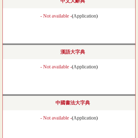
中文大辭典
- Not available -
(
Application
)
漢語大字典
- Not available -
(
Application
)
中國書法大字典
- Not available -
(
Application
)