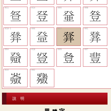
󳶔
󳶖
󳶎
󳶑
󳶛
󳶏
󳶙
𤼷
𤼼
󳶚
󳶒
󳶐
󳶗
𧰍
說 明