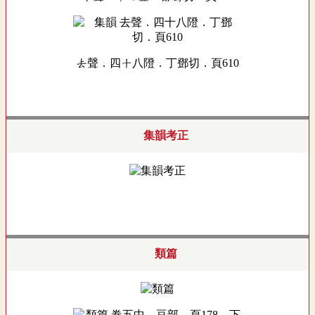
去聲．四十八隥．丁鄧切．頁610
集韻考正
類篇