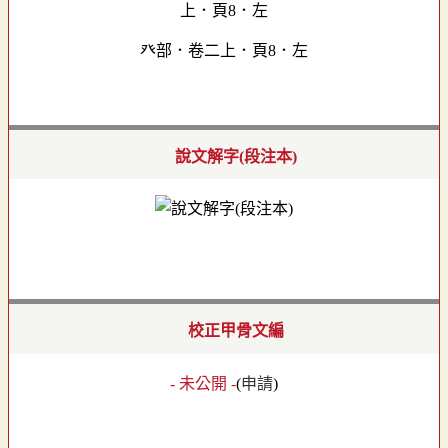
癶部．卷二上．頁8．左
說文解字(段注本)
校正甲骨文編
- 未公開 -
(
申請
)