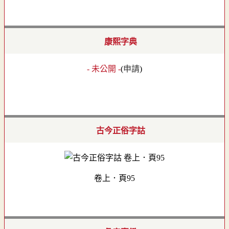
康熙字典
- 未公開 -
(
申請
)
古今正俗字詁
卷上．頁95