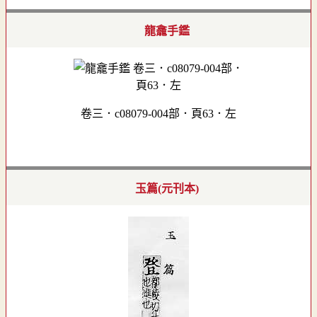
龍龕手鑑
卷三．c08079-004部．頁63．左
玉篇(元刊本)