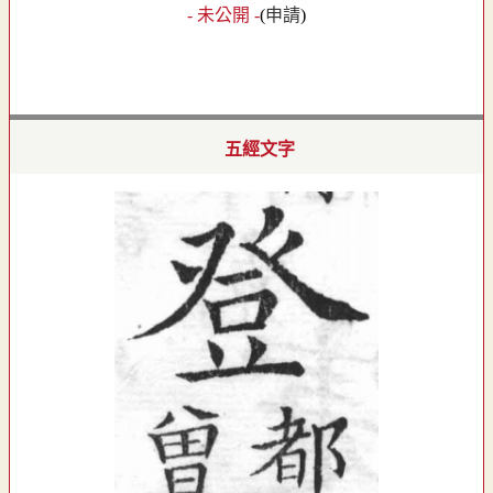
- 未公開 -
(
申請
)
五經文字