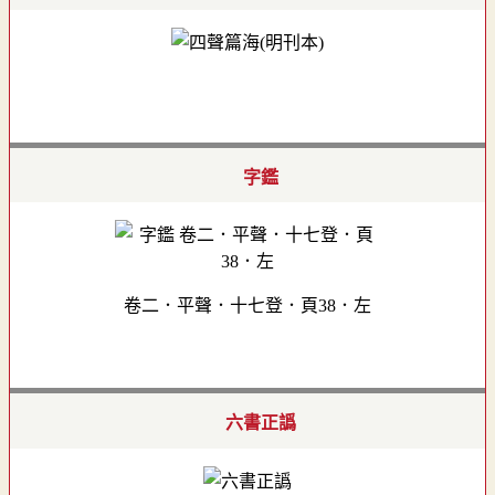
字鑑
卷二．平聲．十七登．頁38．左
六書正譌