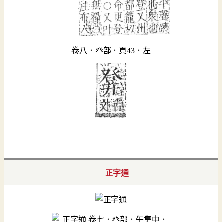
卷八．癶部．頁43．左
正字通