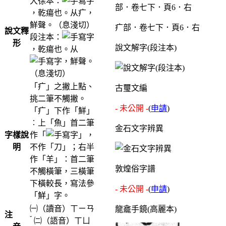
大徐本：
，乾瘍也。从疒，
鮮聲。（息淺切）
疒部．卷七下．頁6．右
說文釋
段注本：
形
說文解字(段注本)
，乾瘍也。从
，鮮聲。
（息淺切）
「疒」之撇上點、
古璽文編
挑二筆不觸撇。
- 未公開 -
(
申請
)
「疒」下作「鮮」
︰上「魚」首二筆
金石文字辨異
字樣說
作「
」，
明
不作「刀」；右半
作「羊」：首二筆
敦煌俗字譜
不觸橫筆，三橫筆
下橫較長，寫法參
- 未公開 -
(
申請
)
「鮮」字。
㈠（讀音）
ㄒㄧㄢ
龍龕手鏡(高麗本)
注
ˇ
㈡（語音）
ㄒㄩ