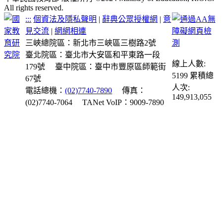
All rights reserved.
:::
個資法及隱私聲明
|
辭典公眾授權網
|
意
見交流
|
網網相連
三峽總院區：新北市三峽區三樹路2號
臺北院區：臺北市大安區和平東路一段
線上人數:
179號
臺中院區：臺中市豐原區師範街
5199
累積總
67號
人次:
電話總機：
(02)7740-7890
傳真：
149,913,055
(02)7740-7064
TANet VoIP：9009-7890