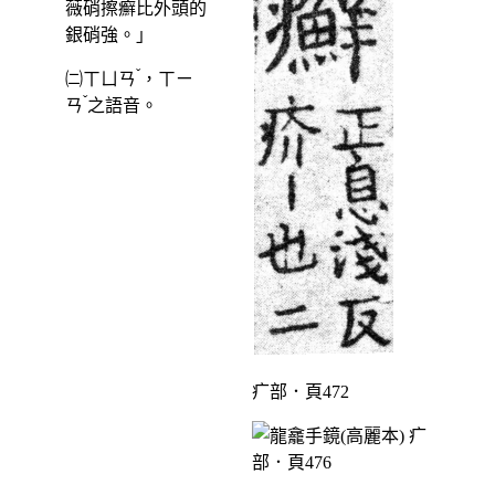
薇硝擦癬比外頭的
銀硝強。」
ˇ
㈡
ㄒㄩㄢ
，
ㄒㄧ
ˇ
ㄢ
之語音。
疒部．頁472