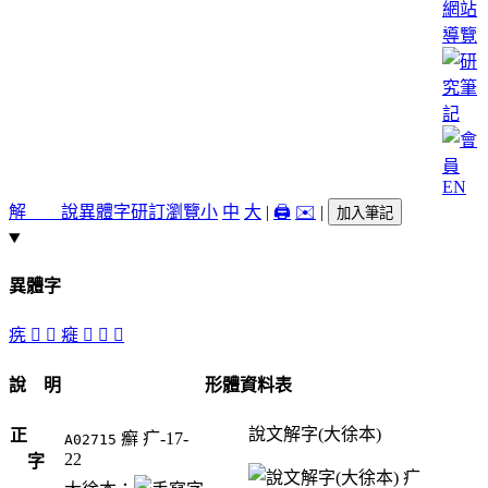
網站
導覽
EN
解 說
異體字
研訂瀏覽
小
中
大
|
🖨️
✉️
|
加入筆記
異體字
㾌
󳵳
󳵰
㿅
󳵴
󳵱
󳵲
說 明
形體資料表
說文解字(大徐本)
正
癬
疒-17-
A02715
22
字