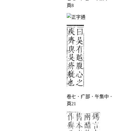
頁8
卷七．疒部．午集中．
頁21