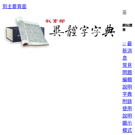
到主要頁面
☰
網站選
單
:::
最
新消
息
常見
問題
編輯
說明
字典
附錄
使用
說明
顯示
模式