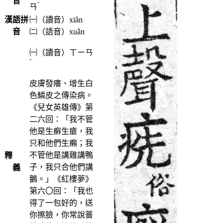
音
ˇ
ㄢ
漢語拼
㈠（讀音）xiǎn
音
㈡（語音）xuǎn
㈠（讀音）
ㄒㄧㄢ
ˇ
皮膚發癢、增生白
色鱗皮之傳染病。
《兒女英雄傳》第
二六回：「我不管
他是生癬生瘡，我
只和他們生癩；我
不管他是講雞講鴨
釋
子，我只合他們講
義
鵝。」《紅樓夢》
第六〇回：「我也
得了一包好的，送
你擦臉，你常說薔