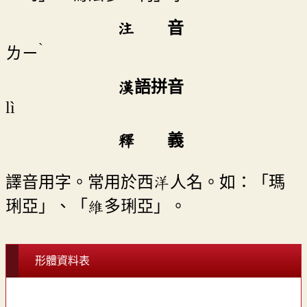
注 音
ˋ
ㄌㄧ
漢語拼音
lì
釋 義
譯音用字。常用於西洋人名。如：「瑪
琍亞」、「維多琍亞」。
形體資料表