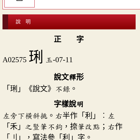
說 明
正 字
琍
A02575
玉-07-11
說文釋形
「琍」《說文》不錄。
字樣說明
左旁下橫斜挑。右半作「利」︰左
「禾」之豎筆不鉤，捺筆改點；右作
「刂」，寫法參「利」字。