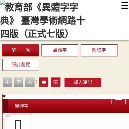
☰
:::
最新消息
常見問題
編輯說明
字典附錄
使用說明
顯示模式
網站導覽
EN
解 說
異體字
附錄字
研訂瀏覽
小
中
大
|
🖨️
✉️
|
加入筆記
異體字
󳪢