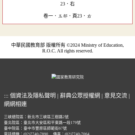
卷一．玉部．頁23．右
中華民國教育部 版權所有 ©2024 Ministry of Education,
R.O.C. All rights reserved.
:::
個資法及隱私聲明
|
辭典公眾授權網
|
意見交流
|
網網相連
三峽總院區：新北市三峽區三樹路2號
臺北院區：臺北市大安區和平東路一段179號
臺中院區：臺中市豐原區師範街67號
電話總機：
(02)7740-7890
傳真：(02)7740-7064