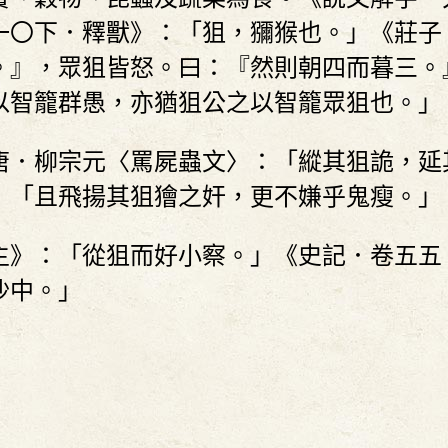
一〇下．釋獸》：「狙，獼猴也。」《莊子
。』，眾狙皆怒。曰：『然則朝四而暮三。
以智籠群愚，亦猶狙公之以智籠眾狙也。」
。唐．柳宗元〈罵屍蟲文〉：「縱其狙詭，延
：「且飛揚其狙獪之奸，更不嫌乎鬼瘦。」
七主》：「從狙而好小察。」《史記．卷五五
沙中。」