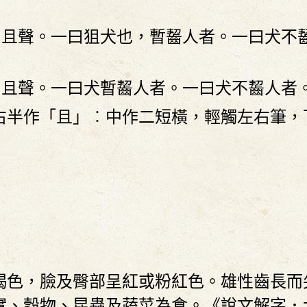
，且聲。一曰狙犬也，暫齧人者。一曰犬不
，且聲。一曰犬暫齧人者。一曰犬不齧人者
右半作「且」︰中作二短橫，輕觸左右筆，
或褐色，臉及臀部呈紅或粉紅色。雄性齒長
實、穀物、昆蟲及蔬菜為食。《說文解字．