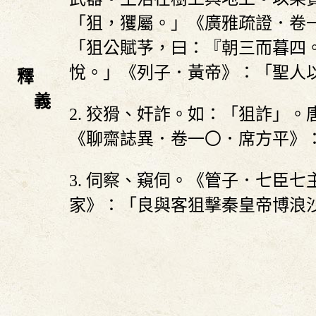
「狙，玃屬。」《廣雅疏證．卷
「狙公賦芧，曰：『朝三而暮四
悅。」《列子．黃帝》：「聖人
釋
義
2. 狡猾、奸詐。如：「狙詐」
《聊齋誌異．卷一〇．席方平》
3. 伺察、窺伺。《管子．七臣
家》：「良與客狙擊秦皇帝博浪