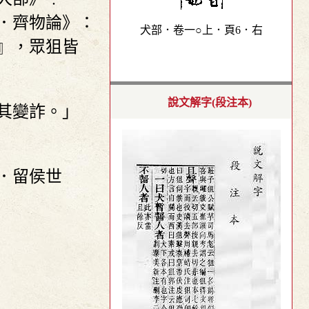
．齊物論》：
犬部．卷一○上．頁6．右
』，眾狙皆
說文解字(段注本)
其變詐。」
．留侯世