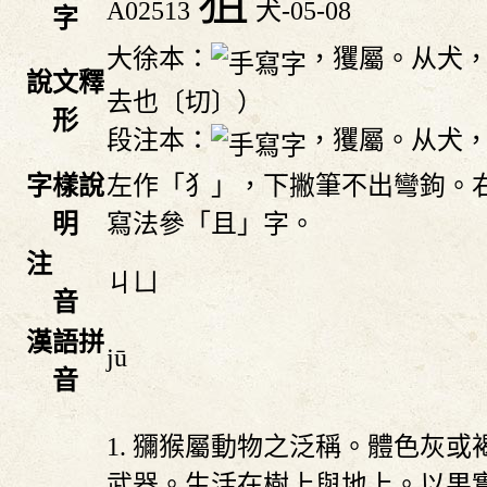
狙
A02513
犬-05-08
字
大徐本：
，玃屬。从犬
說文釋
去也〔切〕）
形
段注本：
，玃屬。从犬
字樣說
左作「犭」，下撇筆不出彎鉤。
明
寫法參「且」字。
注
ㄐㄩ
音
漢語拼
jū
音
1. 獼猴屬動物之泛稱。體色灰
武器。生活在樹上與地上。以果