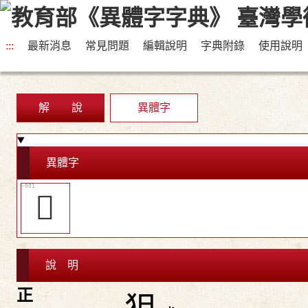
:::
最新消息
常見問題
編輯說明
字典附錄
使用說明
解 說
異體字
異體字
󳥻
說 明
正