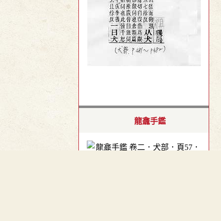
龍龕手鑑
卷二．犬部．頁57．左
︿
TOP