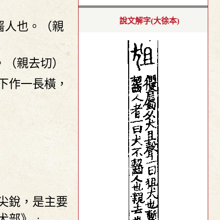
說文解字(大徐本)
齧人也。（親
。（親去切）
下作一長橫，
而尖銳，是主要
犬部》﹕