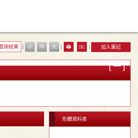
查詢結果
|
小
中
大
|
🖨️
✉️
|
加入筆記
形體資料表