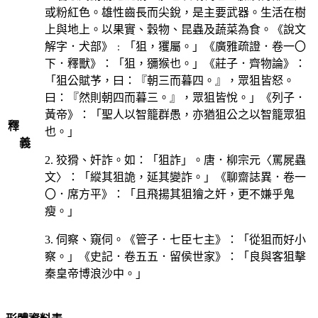
或粉紅色。雄性齒長而尖銳，是主要武器。生活在樹
上與地上。以果實、穀物、昆蟲及蔬菜為食。《說文
解字．犬部》﹕「狙，玃屬。」《廣雅疏證．卷一〇
下．釋獸》：「狙，獼猴也。」《莊子．齊物論》：
「狙公賦芧，曰：『朝三而暮四。』，眾狙皆怒。
曰：『然則朝四而暮三。』，眾狙皆悅。」《列子．
黃帝》：「聖人以智籠群愚，亦猶狙公之以智籠眾狙
釋
也。」
義
2. 狡猾、奸詐。如：「狙詐」。唐．柳宗元〈罵屍蟲
文〉：「縱其狙詭，延其變詐。」《聊齋誌異．卷一
〇．席方平》：「且飛揚其狙獪之奸，更不嫌乎鬼
瘦。」
3. 伺察、窺伺。《管子．七臣七主》：「從狙而好小
察。」《史記．卷五五．留侯世家》：「良與客狙擊
秦皇帝博浪沙中。」