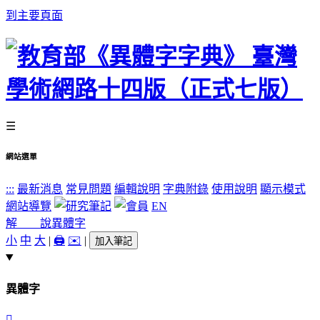
到主要頁面
☰
網站選單
:::
最新消息
常見問題
編輯說明
字典附錄
使用說明
顯示模式
網站導覽
EN
解 說
異體字
小
中
大
|
🖨️
✉️
|
加入筆記
異體字
󳥻