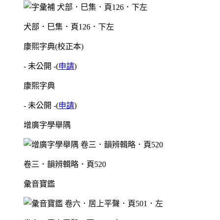
犬部．巳集．頁126．下左
康熙字典(校正本)
- 未公開 -
(
申請
)
康熙字典
- 未公開 -
(
申請
)
增廣字學舉隅
卷三．韻辨輯略．頁520
彙音寶鑑