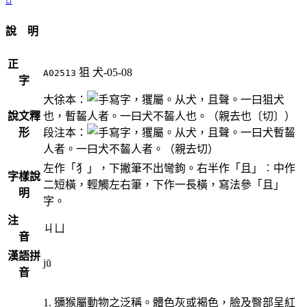
說 明
正
狙
犬-05-08
A02513
字
大徐本：
，玃屬。从犬，且聲。一曰狙犬
說文釋
也，暫齧人者。一曰犬不齧人也。（親去也〔切〕）
形
段注本：
，玃屬。从犬，且聲。一曰犬暫齧
人者。一曰犬不齧人者。（親去切）
左作「犭」，下撇筆不出彎鉤。右半作「且」︰中作
字樣說
二短橫，輕觸左右筆，下作一長橫，寫法參「且」
明
字。
注
ㄐㄩ
音
漢語拼
jū
音
1. 獼猴屬動物之泛稱。體色灰或褐色，臉及臀部呈紅