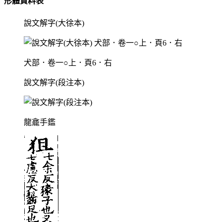
形體資料表
說文解字(大徐本)
犬部．卷一○上．頁6．右
說文解字(段注本)
龍龕手鑑