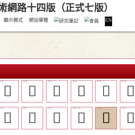
顯示模式
網站導覽
EN
𤏷
󳠤
󳠝
𤑖
󳠬

󳠧
󳠔
󳠙
󳠮
𤓥
