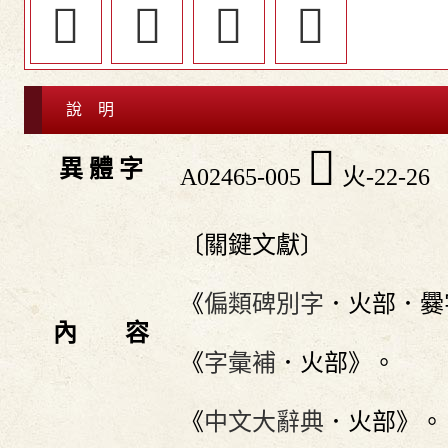
󳠨
󳠕
󳠘
𤓟
說 明
𤓥
異 體 字
A02465-005
火-22-26
〔關鍵文獻〕
《
偏類碑別字
．火部．爨
內 容
《
字彙補
．火部》。
《
中文大辭典
．火部》。