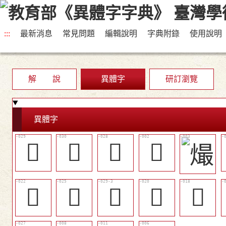
:::
最新消息
常見問題
編輯說明
字典附錄
使用說明
解 說
異體字
研訂瀏覽
異體字
󳠪
󳠯
󳠩
𤍾
󳠣
󳠦
󳠭
󳠡
󳠟