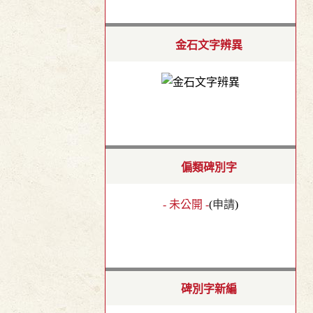
金石文字辨異
偏類碑別字
- 未公開 -
(
申請
)
碑別字新編