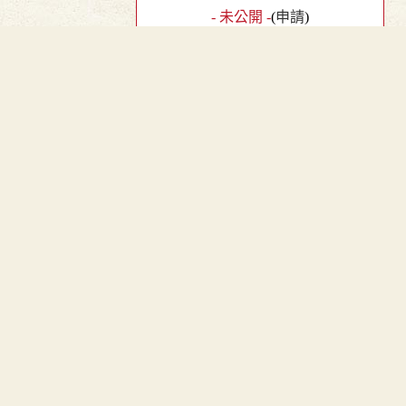
- 未公開 -
(
申請
)
︿
敦煌俗字譜
TOP
- 未公開 -
(
申請
)
干祿字書
去聲．頁14．右