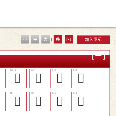
小
中
大
|
🖨️
✉️
|
加入筆記

󳠫
󳠗
󳠠
󳠚

󳠞
󳠖
󳠢
󳠥