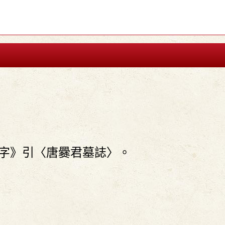
字》引〈唐爨君墓誌〉。