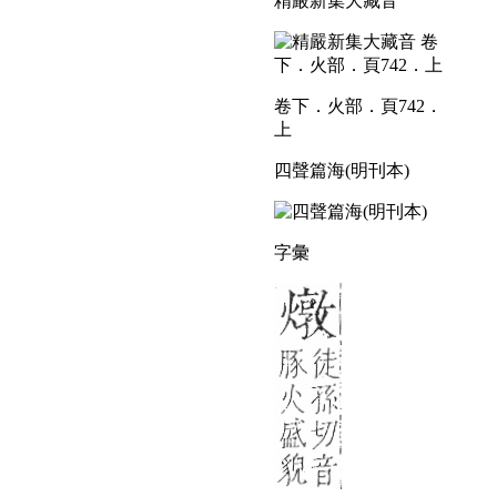
精嚴新集大藏音
卷下．火部．頁742．
上
四聲篇海(明刊本)
字彙