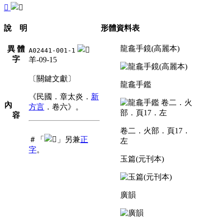
󳞊
說 明
形體資料表
龍龕手鏡(高麗本)
異 體
A02441-001-1
字
羊-09-15
〔關鍵文獻〕
龍龕手鑑
《民國．章太炎．
新
內
方言
．卷六》。
容
卷二．火部．頁17．
＃「
」另兼
正
左
字
。
玉篇(元刊本)
廣韻