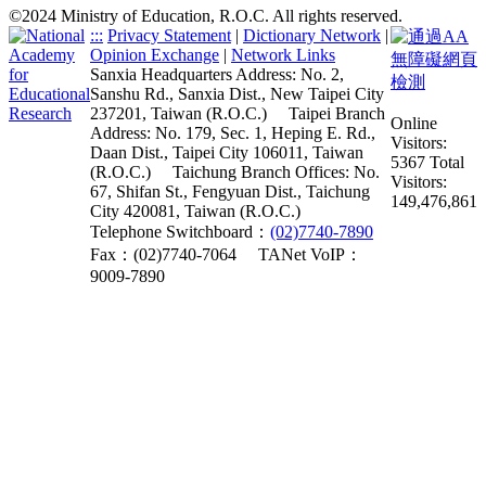
©2024 Ministry of Education, R.O.C. All rights reserved.
:::
Privacy Statement
|
Dictionary Network
|
Opinion Exchange
|
Network Links
Sanxia Headquarters Address: No. 2,
Sanshu Rd., Sanxia Dist., New Taipei City
237201, Taiwan (R.O.C.)
Taipei Branch
Online
Address: No. 179, Sec. 1, Heping E. Rd.,
Visitors:
Daan Dist., Taipei City 106011, Taiwan
5367
Total
(R.O.C.)
Taichung Branch Offices: No.
Visitors:
67, Shifan St., Fengyuan Dist., Taichung
149,476,861
City 420081, Taiwan (R.O.C.)
Telephone Switchboard：
(02)7740-7890
Fax：(02)7740-7064
TANet VoIP：
9009-7890