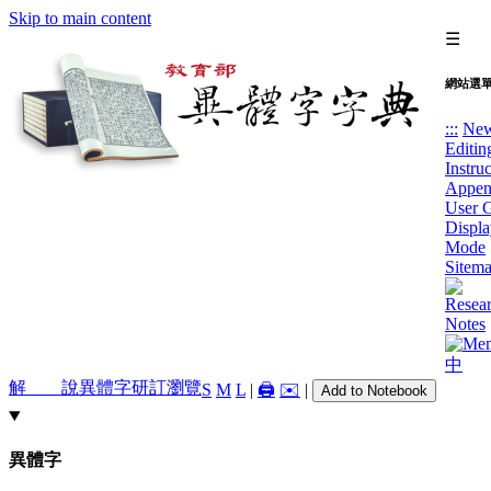
Skip to main content
☰
網站選
:::
Ne
Editin
Instru
Appen
User 
Displa
Mode
Sitem
中
解 說
異體字
研訂瀏覽
S
M
L
|
🖨️
✉️
|
Add to Notebook
異體字