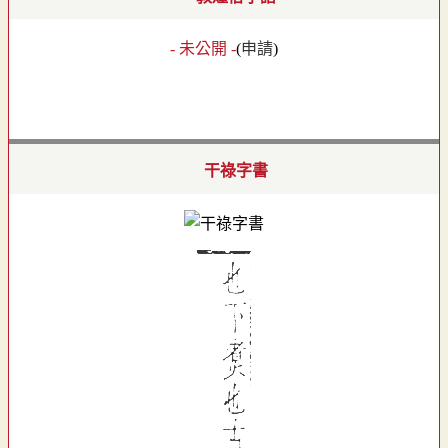
- 未公開 -
(
申請
)
干祿字書