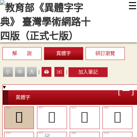
☰
:::
最新消息
常見問題
編輯說明
字典附錄
使用說明
顯示模式
網站導覽
EN
解 說
異體字
研訂瀏覽
小
中
大
|
🖨️
✉️
|
加入筆記
異體字
󳝞
󳝟
󳝣
𡒒