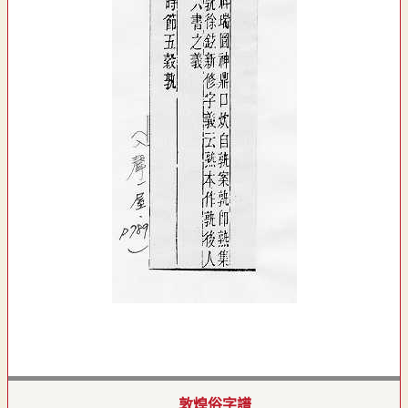
敦煌俗字譜