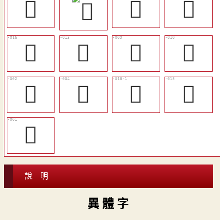
󱖼
𤋩
󳝧
󳝥
󳝢
󳝠
󳝡
󳝝
𤒆
󳝨
󳝤
𦏧
說 明
異 體 字