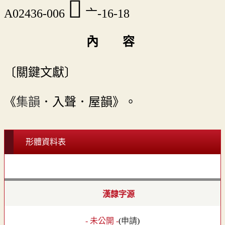
󳝞
A02436-006
亠-16-18
內 容
〔關鍵文獻〕
《
集韻
．入聲．屋韻》。
形體資料表
漢隸字源
- 未公開 -
(
申請
)