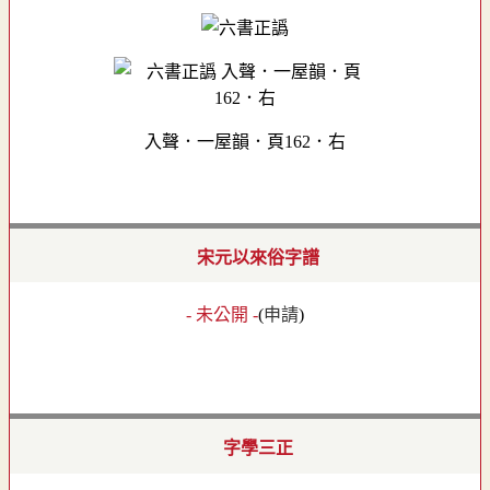
入聲．一屋韻．頁162．右
宋元以來俗字譜
- 未公開 -
(
申請
)
字學三正