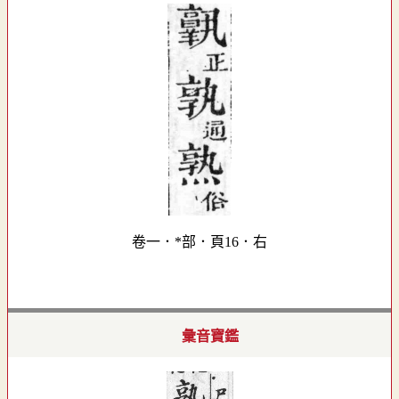
卷一．*部．頁16．右
彙音寶鑑