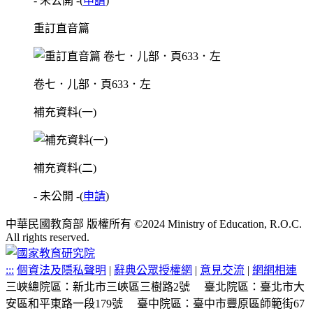
- 未公開 -
(
申請
)
重訂直音篇
卷七．儿部．頁633．左
補充資料(一)
補充資料(二)
- 未公開 -
(
申請
)
中華民國教育部 版權所有 ©2024 Ministry of Education, R.O.C.
All rights reserved.
:::
個資法及隱私聲明
|
辭典公眾授權網
|
意見交流
|
網網相連
三峽總院區：新北市三峽區三樹路2號
臺北院區：臺北市大
安區和平東路一段179號
臺中院區：臺中市豐原區師範街67