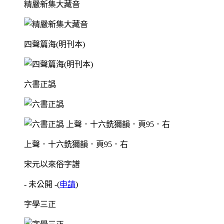
精嚴新集大藏音
四聲篇海(明刊本)
六書正譌
上聲．十六銑獮韻．頁95．右
宋元以來俗字譜
- 未公開 -
(
申請
)
字學三正