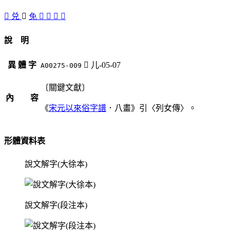
󰕐
兑
󰕔
免
󰕑
󰕓
󰕏
󰕒
說 明
異 體 字
󰕔
儿-05-07
A00275-009
〔關鍵文獻〕
內 容
《
宋元以來俗字譜
．八畫》引〈列女傳〉。
形體資料表
說文解字(大徐本)
說文解字(段注本)