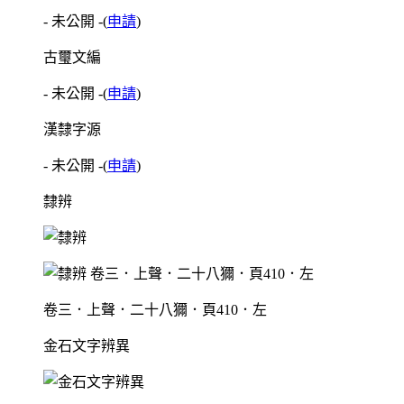
- 未公開 -
(
申請
)
古璽文編
- 未公開 -
(
申請
)
漢隸字源
- 未公開 -
(
申請
)
隸辨
卷三．上聲．二十八獮．頁410．左
金石文字辨異