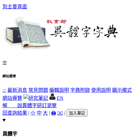
到主要頁面
☰
網站選單
:::
最新消息
常見問題
編輯說明
字典附錄
使用說明
顯示模式
網站導覽
EN
解 說
異體字
研訂瀏覽
回查詢結果
|
小
中
大
|
🖨️
✉️
|
加入筆記
異體字