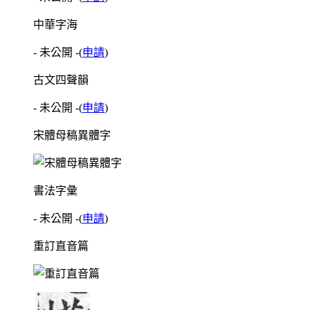
中華字海
- 未公開 -
(
申請
)
古文四聲韻
- 未公開 -
(
申請
)
宋體母稿異體字
書法字彙
- 未公開 -
(
申請
)
重訂直音篇