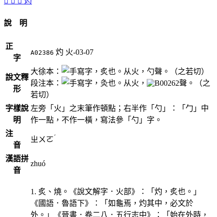
󳘆
󳘇
󳘅
烵
說 明
正
灼
火-03-07
A02386
字
大徐本：
，炙也。从火，勺聲。（之若切）
說文釋
段注本：
，灸也。从火，
聲。（之
形
若切）
字樣說
左旁「火」之末筆作頓點；右半作「勺」：「勹」中
明
作一點，不作一橫，寫法參「勺」字。
注
ˊ
ㄓㄨㄛ
音
漢語拼
zhuó
音
1. 炙、燒。《說文解字．火部》：「灼，炙也。」
《國語．魯語下》：「如龜焉，灼其中，必文於
外。」《晉書．卷二八．五行志中》：「始在外時，