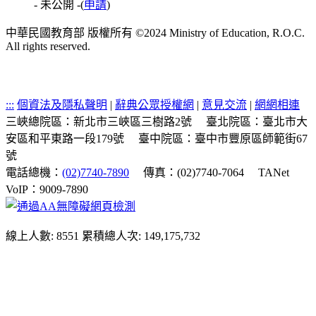
- 未公開 -
(
申請
)
中華民國教育部 版權所有 ©2024 Ministry of Education, R.O.C.
All rights reserved.
:::
個資法及隱私聲明
|
辭典公眾授權網
|
意見交流
|
網網相連
三峽總院區：新北市三峽區三樹路2號
臺北院區：臺北市大
安區和平東路一段179號
臺中院區：臺中市豐原區師範街67
號
電話總機：
(02)7740-7890
傳真：(02)7740-7064
TANet
VoIP：9009-7890
線上人數: 8551
累積總人次: 149,175,732