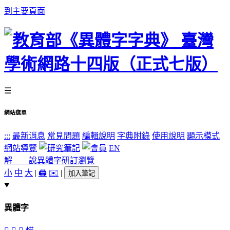
到主要頁面
☰
網站選單
:::
最新消息
常見問題
編輯說明
字典附錄
使用說明
顯示模式
網站導覽
EN
解 說
異體字
研訂瀏覽
小
中
大
|
🖨️
✉️
|
加入筆記
異體字