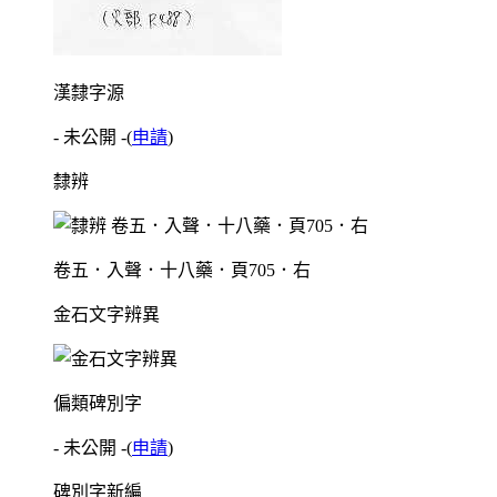
漢隸字源
- 未公開 -
(
申請
)
隸辨
卷五．入聲．十八藥．頁705．右
金石文字辨異
偏類碑別字
- 未公開 -
(
申請
)
碑別字新編