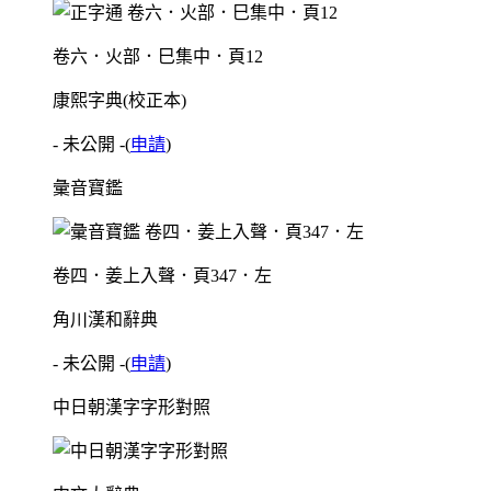
卷六．火部．巳集中．頁12
康熙字典(校正本)
- 未公開 -
(
申請
)
彙音寶鑑
卷四．姜上入聲．頁347．左
角川漢和辭典
- 未公開 -
(
申請
)
中日朝漢字字形對照