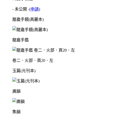
- 未公開 -
(
申請
)
龍龕手鏡(高麗本)
龍龕手鑑
卷二．火部．頁20．左
玉篇(元刊本)
廣韻
集韻