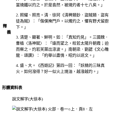
當燒鐵以灼之。於是翕然，被燒灼者十七八矣。」
2. 照耀、照亮。清．徐珂《清稗類鈔．盜賊類．盜有
徒為賊》：「偕僕掩門戶。以燭灼之，懼有野犬留廚
釋
下。」
義
3. 清楚、顯著、鮮明。如：「真知灼見」。三國魏．
曹植〈洛神賦〉：「遠而望之，皎若太陽升朝霞；迫
而察之，灼若芙蕖出淥波。」南朝梁．劉勰《文心雕
龍．頌讚》：「約舉以盡情，昭灼以送文。」
4. 盛、大。《西遊記》第四一回：「妖精的三昧真
火，如何潑得？好一似火上燒油，越潑越灼。」
形體資料表
說文解字(大徐本)