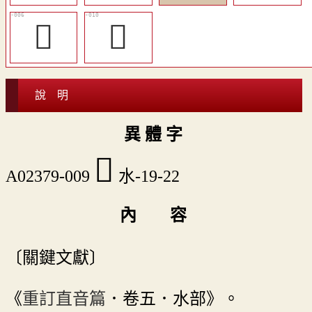
󳗨
󳗬
說 明
異 體 字
󳗫
A02379-009
水-19-22
內 容
〔關鍵文獻〕
《
重訂直音篇
．卷五．水部》。