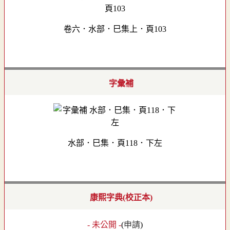
卷六．水部．巳集上．頁103
字彙補
水部．巳集．頁118．下左
康熙字典(校正本)
- 未公開 -
(
申請
)