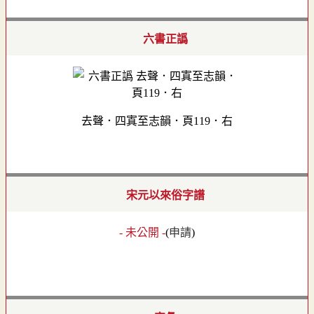
六書正譌
去聲．四寘至志韻．頁119．右
宋元以來俗字譜
- 未公開 -
(
申請
)