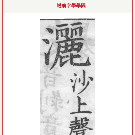
增廣字學舉隅