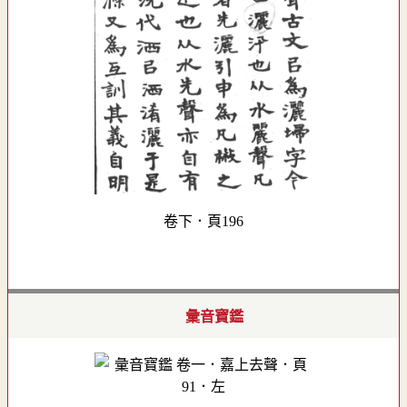
卷下．頁196
彙音寶鑑