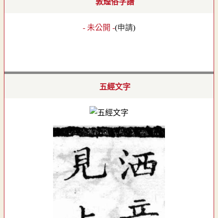
敦煌俗字譜
- 未公開 -
(
申請
)
五經文字