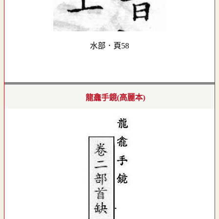
水部．頁58
龍龕手鏡(高麗本)