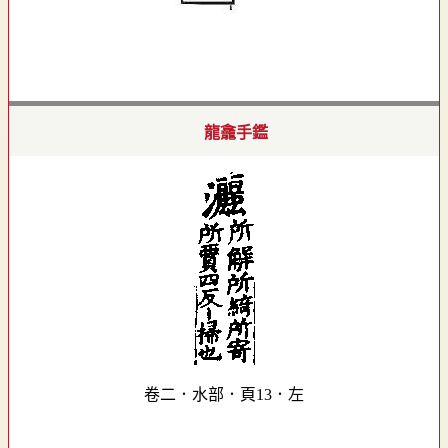
龍龕手鑑
卷二．水部．頁13．左