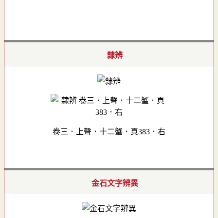
隸辨
卷三．上聲．十二蟹．頁383．右
金石文字辨異