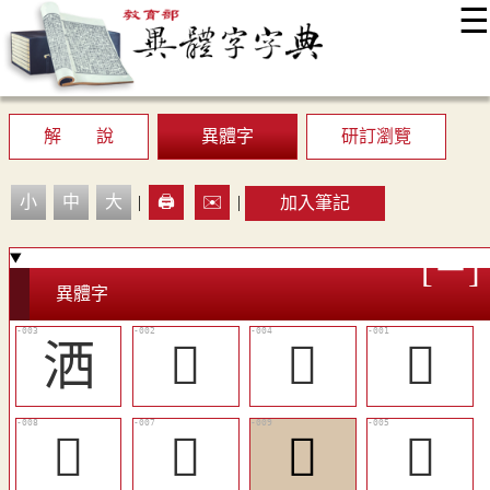
☰
:::
最新消息
常見問題
編輯說明
字典附錄
使用說明
顯示模式
網站導覽
EN
解 說
異體字
研訂瀏覽
小
中
大
|
🖨️
✉️
|
加入筆記
異體字
洒
𣶇
󳗦
𤂢
󳗪
󳗩
󳗫
󳗧