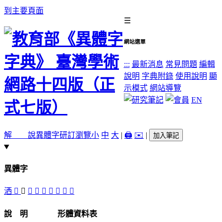
到主要頁面
☰
網站選單
:::
最新消息
常見問題
編輯
說明
字典附錄
使用說明
顯
示模式
網站導覽
EN
解 說
異體字
研訂瀏覽
小
中
大
|
🖨️
✉️
|
加入筆記
異體字
洒
𣶇
󳗦
𤂢
󳗪
󳗩
󳗫
󳗧
󳗨
󳗬
說 明
形體資料表