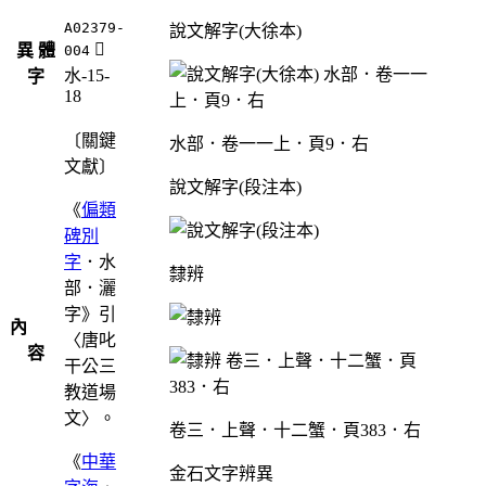
A02379-
說文解字(大徐本)
󳗦
異 體
004
水-15-
字
18
〔關鍵
水部．卷一一上．頁9．右
文獻〕
說文解字(段注本)
《
偏類
碑別
字
．水
隸辨
部．灑
字》引
內
〈唐叱
容
干公三
教道場
文〉。
卷三．上聲．十二蟹．頁383．右
《
中華
金石文字辨異