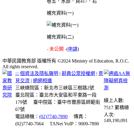
卷五．水部．頁417．右
補充資料(一)
補充資料(二)
- 未公開 -
(
申請
)
中華民國教育部 版權所有 ©2024 Ministry of Education, R.O.C.
All rights reserved.
:::
個資法及隱私聲明
|
辭典公眾授權網
|
意
見交流
|
網網相連
三峽總院區：新北市三峽區三樹路2號
臺北院區：臺北市大安區和平東路一段
線上人數:
179號
臺中院區：臺中市豐原區師範街
7517
累積總
67號
人次:
電話總機：
(02)7740-7890
傳真：
149,190,091
(02)7740-7064
TANet VoIP：9009-7890