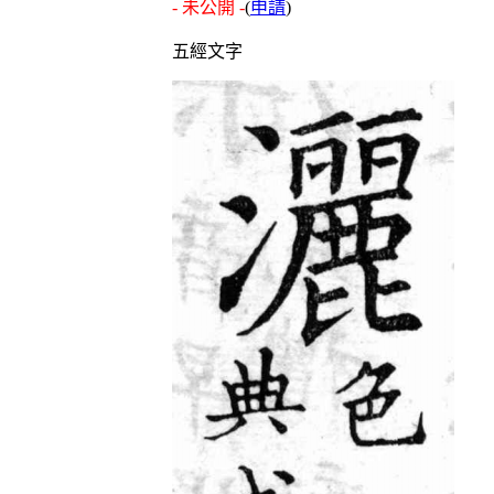
- 未公開 -
(
申請
)
五經文字