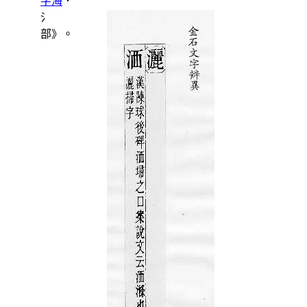
字海
．
氵
部》。