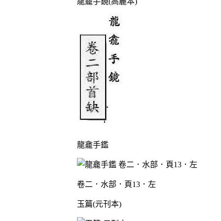
龍龕手鏡(高麗本)
龍龕手鑑
卷二．水部．頁13．左
玉篇(元刊本)