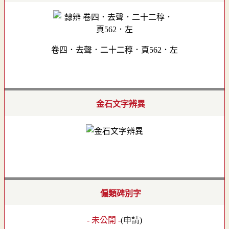
卷四．去聲．二十二稕．頁562．左
金石文字辨異
偏類碑別字
- 未公開 -
(
申請
)