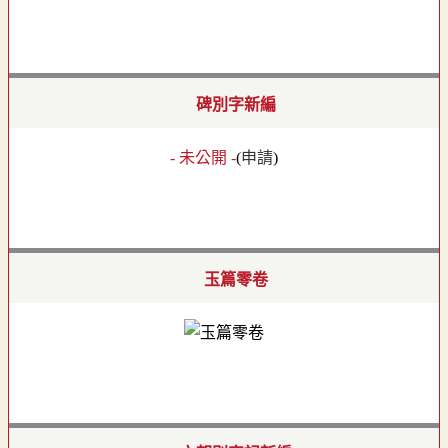
碑別字新編
- 未公開 -
(
申請
)
玉篇零卷