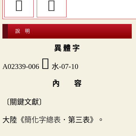
󳓞
󳓛
說 明
異 體 字
󳓟
A02339-006
水-07-10
內 容
〔關鍵文獻〕
大陸《
簡化字總表
．第三表》。