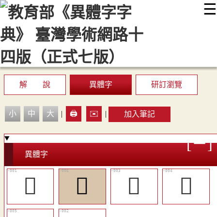
☰
:::
最新消息
常見問題
編輯說明
字典附錄
使用說明
顯示模式
網站導覽
EN
解 說
異體字
研訂瀏覽
小
中
大
|
🖨️
✉️
|
加入筆記
異體字
󳓚
󳓟
󳓜
󳓝