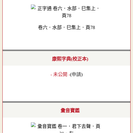
卷六．水部．巳集上．頁78
康熙字典(校正本)
- 未公開 -
(
申請
)
彙音寶鑑