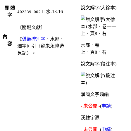
說文解字(大徐本)
異 體
󳓛
水-13-16
A02339-002
字
〔關鍵文獻〕
內
《
偏類碑別字
．水部．
容
水部．卷一一
潤字》引〈魏朱永隆造
上．頁8．右
象記〉。
說文解字(段注本)
漢簡文字類編
- 未公開 -
(
申請
)
漢隸字源
- 未公開 -
(
申請
)