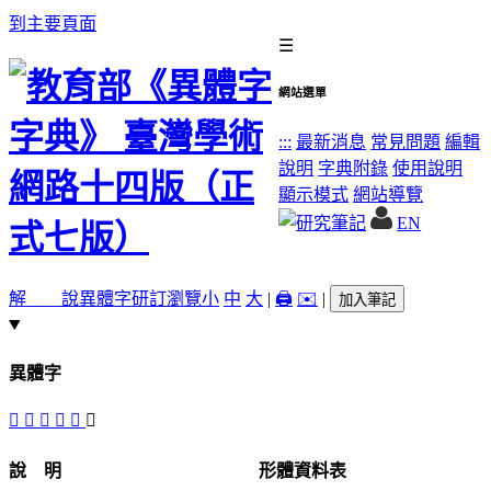
到主要頁面
☰
網站選單
:::
最新消息
常見問題
編輯
說明
字典附錄
使用說明
顯示模式
網站導覽
EN
解 說
異體字
研訂瀏覽
小
中
大
|
🖨️
✉️
|
加入筆記
異體字
󳓚
󳓟
󳓜
󳓝
󳓞
󳓛
說 明
形體資料表