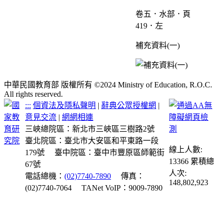
卷五．水部．頁
419．左
補充資料(一)
中華民國教育部 版權所有 ©2024 Ministry of Education, R.O.C.
All rights reserved.
:::
個資法及隱私聲明
|
辭典公眾授權網
|
意見交流
|
網網相連
三峽總院區：新北市三峽區三樹路2號
臺北院區：臺北市大安區和平東路一段
線上人數:
179號
臺中院區：臺中市豐原區師範街
13366
累積總
67號
人次:
電話總機：
(02)7740-7890
傳真：
148,802,923
(02)7740-7064
TANet VoIP：9009-7890