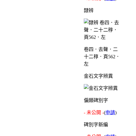
隸辨
卷四．去聲．二
十二稕．頁562．
左
金石文字辨異
偏類碑別字
- 未公開 -
(
申請
)
碑別字新編