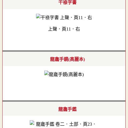
干祿字書
上聲．頁11．右
龍龕手鏡(高麗本)
龍龕手鑑