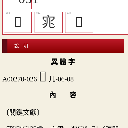
𡊥
宨
󰔤
說 明
異 體 字
󰔥
A00270-026
儿-06-08
內 容
〔關鍵文獻〕