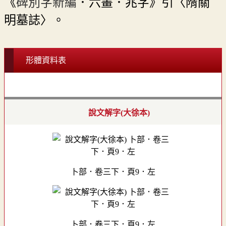
《
碑別字新編
．六畫．兆字》引〈隋關
明墓誌〉。
形體資料表
說文解字(大徐本)
卜部．卷三下．頁9．左
卜部．卷三下．頁9．左