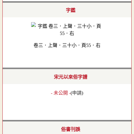
字鑑
卷三．上聲．三十小．頁55．右
宋元以來俗字譜
- 未公開 -
(
申請
)
俗書刊誤