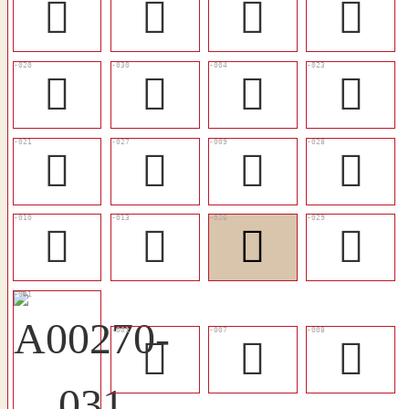
󰔞
󰔖
󰔕
󰔟
󰔡
󰔨
󰔔
󰔣
󰔢
󰔦
󰔘
󰔧
󰔙
󰔛
󰔥
󰥎
𠧞
󰔗
𡉵