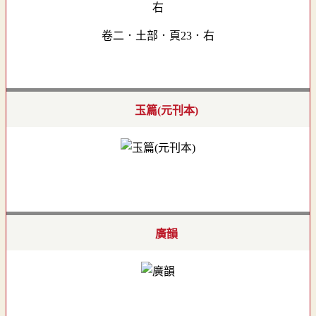
卷二．土部．頁23．右
玉篇(元刊本)
廣韻