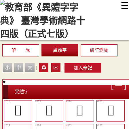
☰
:::
最新消息
常見問題
編輯說明
字典附錄
使用說明
顯示模式
網站導覽
EN
解 說
異體字
研訂瀏覽
小
中
大
|
🖨️
✉️
|
加入筆記
異體字
󰔠
󰔝
󰔜
󰔚