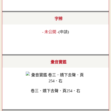
字辨
- 未公開 -
(
申請
)
彙音寶鑑
卷三．嬌下去聲．頁254．右