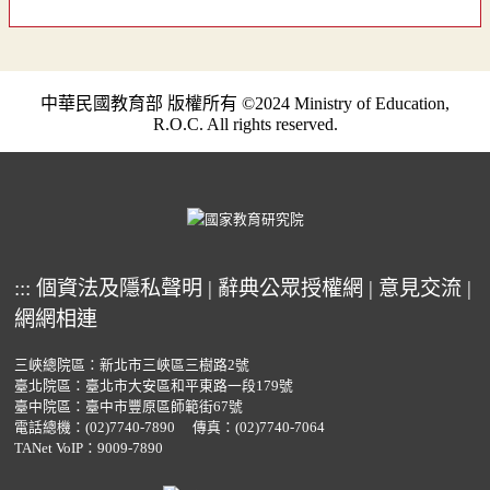
中華民國教育部 版權所有 ©2024 Ministry of Education,
R.O.C. All rights reserved.
:::
個資法及隱私聲明
|
辭典公眾授權網
|
意見交流
|
網網相連
三峽總院區：新北市三峽區三樹路2號
臺北院區：臺北市大安區和平東路一段179號
臺中院區：臺中市豐原區師範街67號
電話總機：
(02)7740-7890
傳真：(02)7740-7064
TANet VoIP：9009-7890