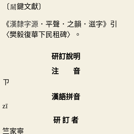
〔關鍵文獻〕
《
漢隸字源
．平聲．之韻．滋字》引
〈樊毅復華下民租碑〉。
研訂說明
注 音
ㄗ
漢語拼音
zī
研 訂 者
竺家寧