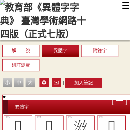
☰
:::
最新消息
常見問題
編輯說明
字典附錄
使用說明
顯示模式
網站導覽
EN
解 說
異體字
附錄字
研訂瀏覽
小
中
大
|
🖨️
✉️
|
加入筆記
異體字
󳎄
󳎃
𣳯
󳎅