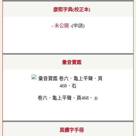
康熙字典(校正本)
- 未公開 -
(
申請
)
彙音寶鑑
卷六．亀上平聲．頁468．右
異體字手冊