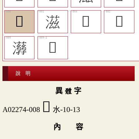
󳎆
滋
󳎂
𤀮
𤂇
󳎇
說 明
異 體 字
󳎆
A02274-008
水-10-13
內 容