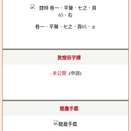
卷一．平聲．七之．頁65．右
敦煌俗字譜
- 未公開 -
(
申請
)
龍龕手鑑