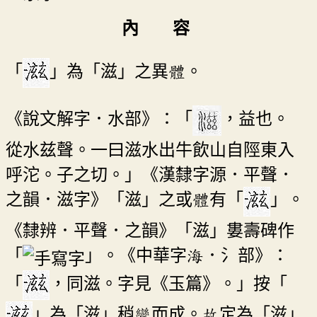
內 容
「
」為「滋」之異體。
《說文解字．水部》：「
，益也。
從水兹聲。一曰滋水出牛飲山自陘東入
呼沱。子之切。」《漢隸字源．平聲．
之韻．滋字》「滋」之或體有「
」。
《隸辨．平聲．之韻》「滋」婁壽碑作
「
」。《中華字海．氵部》：
「
，同滋。字見《玉篇》。」按「
」為「滋」稍變而成。故定為「滋」