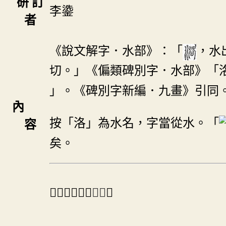
研 訂
李鍌
者
《說文解字．水部》：「
，水
切。」《偏類碑別字．水部》「
」。《碑別字新編．九畫》引同
內
按「洛」為水名，字當從水。「
容
矣。
＃「𠗂」另兼
正字
。