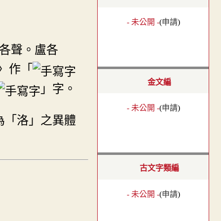
- 未公開 -
(
申請
)
各聲。盧各
〉作「
金文編
」字。
- 未公開 -
(
申請
)
為「洛」之異體
古文字類編
- 未公開 -
(
申請
)