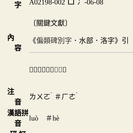
A02198-002
冫-06-08
字
〔關鍵文獻〕
內
《
偏類碑別字
．水部．洛字》引
容
＃「𠗂」另兼
正字
。
注
ˋ
ˋ
ㄌㄨㄛ
＃
ㄏㄜ
音
漢語拼
luò ＃hè
音