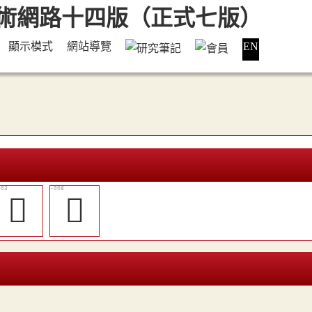
顯示模式
網站導覽
EN
󳈭
󳈱