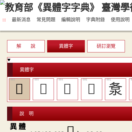
:::
最新消息
常見問題
編輯說明
字典附錄
使用說明
解 說
異體字
研訂瀏覽
異體字
𠗂
󳈯
󳈮
󳈰
洜
說 明
異 體
𠗂