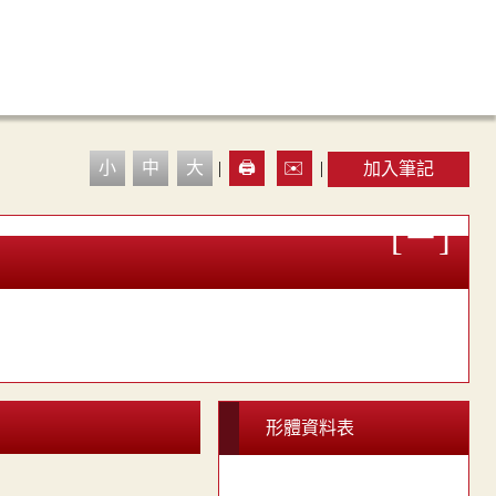
小
中
大
|
🖨️
✉️
|
加入筆記
形體資料表