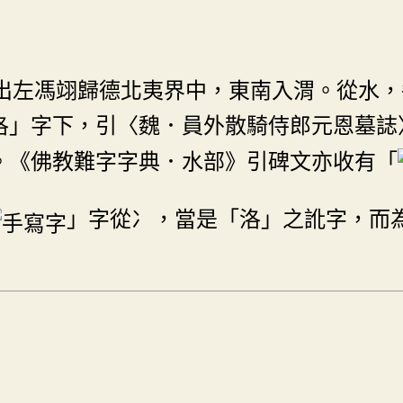
出左馮翊歸德北夷界中，東南入渭。從水，
洛」字下，引〈魏．員外散騎侍郎元恩墓誌
。《佛教難字字典．水部》引碑文亦收有「
」字從冫，當是「洛」之訛字，而