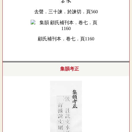
去聲．三十諫．於諫切．頁560
顧氏補刊本．卷七．頁1160
集韻考正