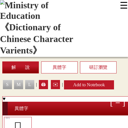
☰
:::
News
Editing Instructions
Appendix
User Guide
Display Mode
Sitemap
中
解 說
異體字
研訂瀏覽
S
M
L
|
🖨️
✉️
|
Add to Notebook
異體字
󳅪