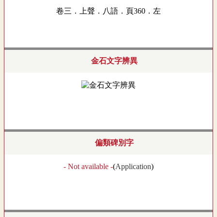
卷三．上聲．八語．頁360．左
金石文字辨異
偏類碑別字
- Not available -
(
Application
)