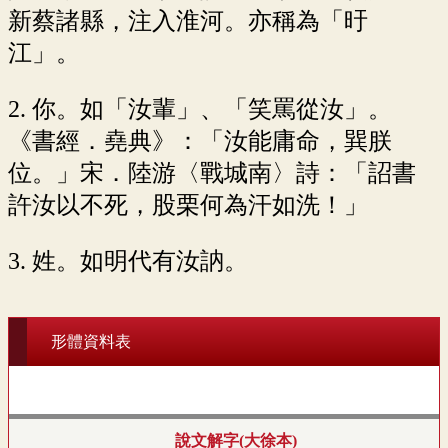
新蔡諸縣，注入淮河。亦稱為「旴
江」。
2. 你。如「汝輩」、「笑罵從汝」。
《書經．堯典》：「汝能庸命，巽朕
位。」宋．陸游〈戰城南〉詩：「詔書
許汝以不死，股栗何為汗如洗！」
3. 姓。如明代有汝訥。
形體資料表
說文解字(大徐本)