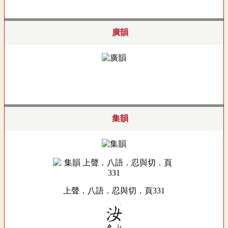
廣韻
集韻
上聲．八語．忍與切．頁331