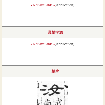
- Not available -
(
Application
)
漢隸字源
- Not available -
(
Application
)
隸辨