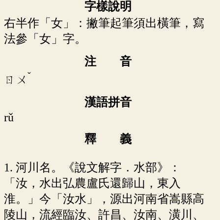
字樣說明
右半作「女」：撇筆起筆須出橫筆，寫
法參「女」字。
注 音
ˇ
ㄖㄨ
漢語拼音
rǔ
釋 義
1. 河川名。《說文解字．水部》：
「汝，水出弘農盧氏還歸山，東入
淮。」今「汝水」，源出河南省嵩縣高
陵山，流經臨汝、許昌、汝南、潢川、