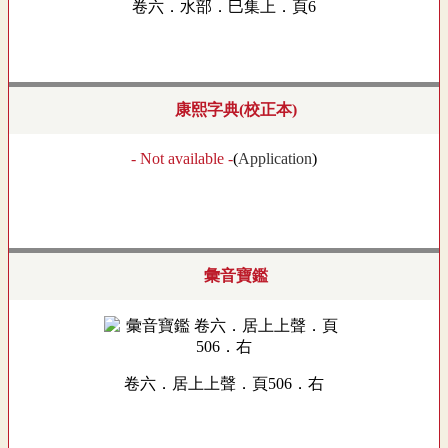
卷六．水部．巳集上．頁6
康熙字典(校正本)
- Not available -
(
Application
)
彙音寶鑑
卷六．居上上聲．頁506．右