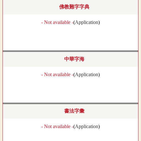
佛教難字字典
- Not available -
(
Application
)
中華字海
- Not available -
(
Application
)
書法字彙
- Not available -
(
Application
)