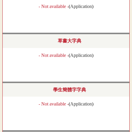
- Not available -
(
Application
)
草書大字典
- Not available -
(
Application
)
學生簡體字字典
- Not available -
(
Application
)