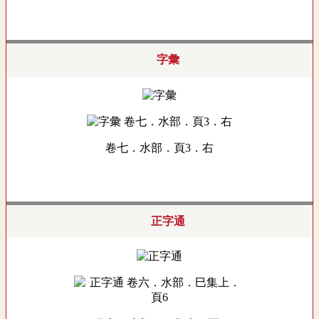
字彙
卷七．水部．頁3．右
正字通