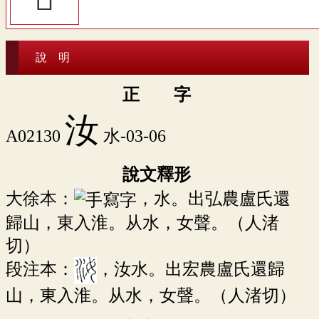
說 明
正 字
汝
A02130
水-03-06
說文釋形
大徐本：
，水。出弘農盧氏還
歸山，東入淮。从水，女聲。（人渚
切）
段注本：
，汝水。出宏農盧氏還歸
山，東入淮。从水，女聲。（人渚切）