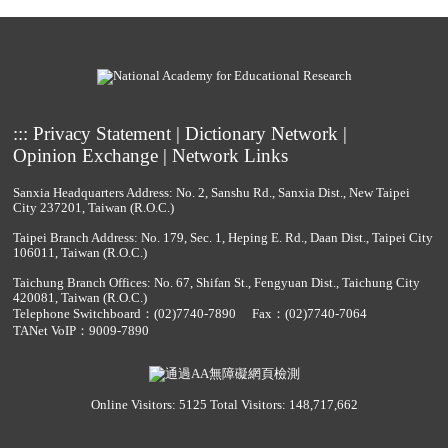
:::
Privacy Statement
|
Dictionary Network
|
Opinion Exchange
|
Network Links
Sanxia Headquarters Address: No. 2, Sanshu Rd., Sanxia Dist., New Taipei
City 237201, Taiwan (R.O.C.)
Taipei Branch Address: No. 179, Sec. 1, Heping E. Rd., Daan Dist., Taipei City
106011, Taiwan (R.O.C.)
Taichung Branch Offices: No. 67, Shifan St., Fengyuan Dist., Taichung City
420081, Taiwan (R.O.C.)
Telephone Switchboard：
(02)7740-7890
Fax：(02)7740-7064
TANet VoIP：9009-7890
Online Visitors: 5125
Total Visitors: 148,717,662