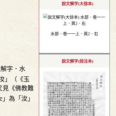
說文解字(大徐本)
水部．卷一一上．頁2．右
說文解字(段注本)
文解字．水
汝」（《玉
又見《佛教難
」為「汝」