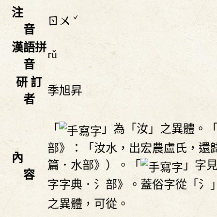
注
ˇ
ㄖㄨ
音
漢語拼
rǔ
音
研 訂
季旭昇
者
「
」為「汝」之異體。
部》：「汝水，出宏農盧氏，還
內
篇．水部》）。「
」字
容
字字典．氵部》。蓋俗字從「氵
之異體，可從。