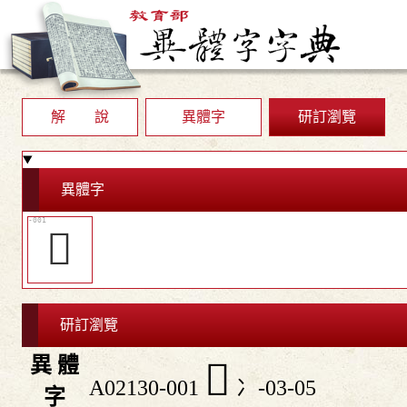
解 說
異體字
研訂瀏覽
異體字
󳅪
研訂瀏覽
異 體
󳅪
A02130-001
冫-03-05
字