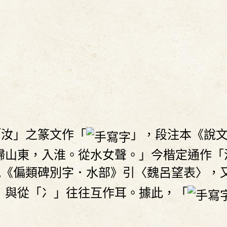
「汝」之篆文作「
」，段注本《說
歸山東，入淮。從水女聲。」今楷定通作「
見《偏類碑別字．水部》引〈魏呂望表〉，
」與從「冫」往往互作耳。據此，「