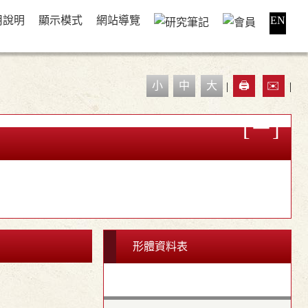
用說明
顯示模式
網站導覽
EN
小
中
大
|
🖨️
✉️
|
形體資料表