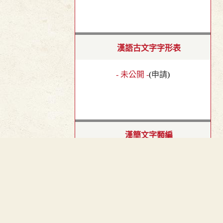
漢語古文字字形表
- 未公開 -
(
申請
)
漢簡文字類編
- 未公開 -
(
申請
)
︿
TOP
漢隸字源