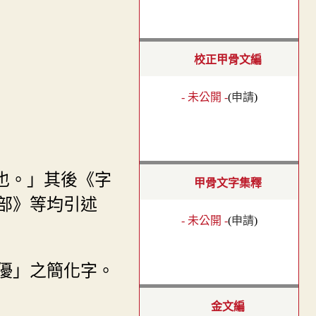
校正甲骨文編
- 未公開 -
(
申請
)
也。」其後《字
甲骨文字集釋
部》等均引述
- 未公開 -
(
申請
)
優」之簡化字。
金文編