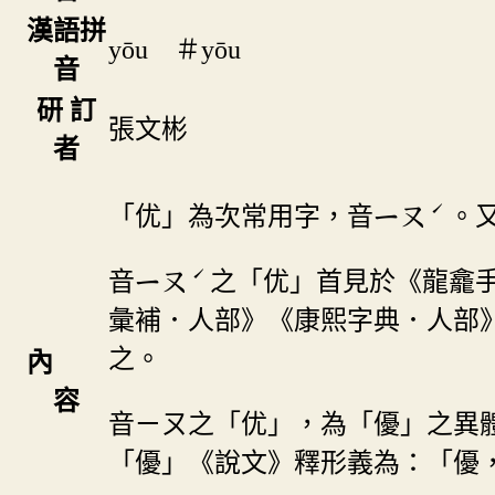
漢語拼
yōu ＃yōu
音
研 訂
張文彬
者
ˊ
「优」為次常用字，音
。
ㄧㄡ
ˊ
音
之「优」首見於《龍龕
ㄧㄡ
彙補．人部》《康熙字典．人部
之。
內
容
音ㄧㄡ之「优」，為「優」之異
「優」《說文》釋形義為：「優