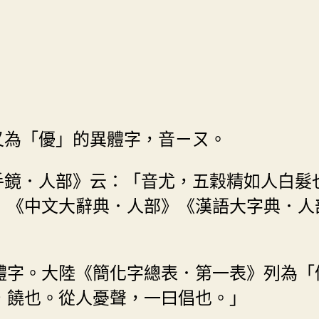
又為「優」的異體字，音ㄧㄡ。
手鏡．人部》云：「音尤，五穀精如人白髮
》《中文大辭典．人部》《漢語大字典．人
體字。大陸《簡化字總表．第一表》列為「
，饒也。從人憂聲，一曰倡也。」