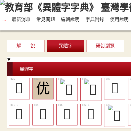
:::
最新消息
常見問題
編輯說明
字典附錄
使用說明
解 說
異體字
研訂瀏覽
異體字
󰓛
优
󰓌
󰓐
󰓋
󰓔
󰓙