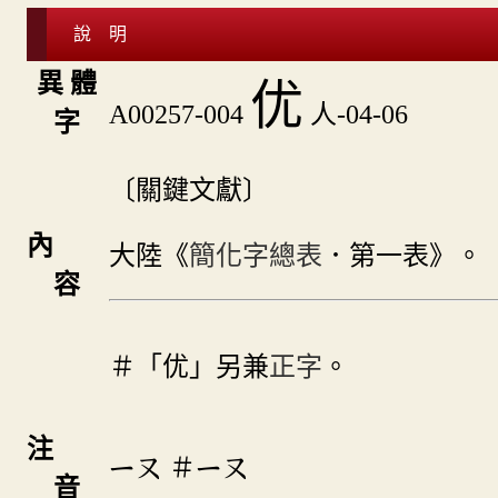
說 明
異 體
优
A00257-004
人-04-06
字
〔關鍵文獻〕
內
大陸《
簡化字總表
．第一表》。
容
＃「优」另兼
正字
。
注
＃
ㄧㄡ
ㄧㄡ
音