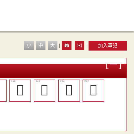
小
中
大
|
🖨️
✉️
|
加入筆記

󰓏
󰓓
󰓉
󰓎