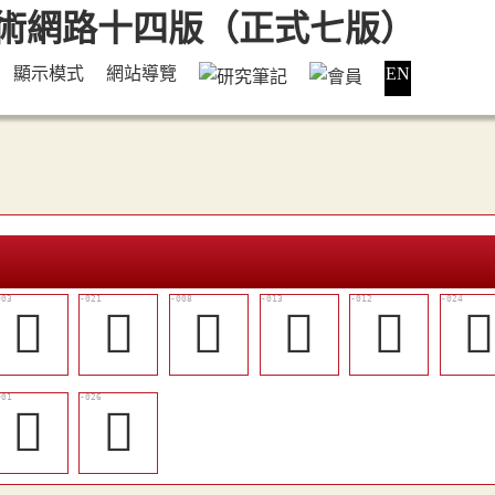
顯示模式
網站導覽
EN
󰓊
󰓘
󰓍
󰓒
󰓑

𢖒
󰓜