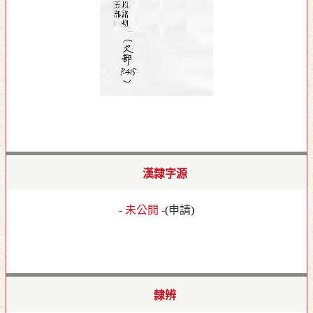
漢隸字源
- 未公開 -
(
申請
)
隸辨