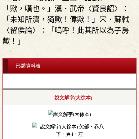
「歟，嘆也。」漢．武帝〈賢良詔〉：
「未知所濟，猗歟！偉歟！」宋．蘇軾
〈留侯論〉：「嗚呼！此其所以為子房
歟！」
形體資料表
說文解字(大徐本)