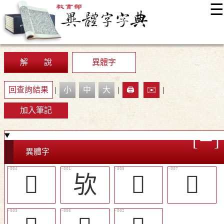
☰
:::
最新消息
常見問題
編輯說明
字典附錄
使用說明
顯示模式
網站導覽
EN
解 說
異體字
回查詢結果
|
小
中
大
|
🖨️
✉️
|
加入筆記
異體字
󲼮
欤
󲼯
󲼱