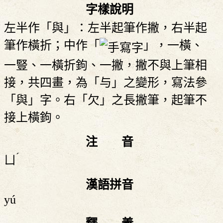
字樣說明
左半作「與」：左半起筆作撇，右半起
筆作橫折；中作「
」，一橫、
一豎、一橫折鉤、一撇，撇不與上筆相
接，共四畫，為「与」之變形，寫法參
「與」字。右「欠」之長撇筆，起筆不
接上橫鉤。
注 音
ˊ
ㄩ
漢語拼音
yú