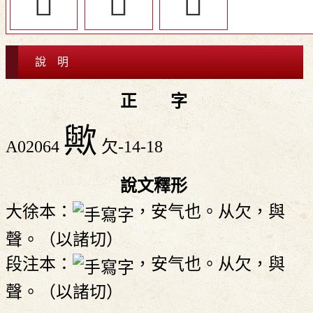
󲼭
󲼰
󲼬
說 明
正 字
歟
A02064
欠-14-18
說文釋形
大徐本：
，安气也。从欠，與
聲。（以諸切）
段注本：
，安气也。从欠，與
聲。（以諸切）