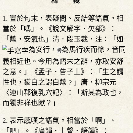
釋 義
1. 置於句末，表疑問、反詰等語氣。相
當於「嗎」。《說文解字．欠部》：
「歟，安氣也」清．段玉裁．注：「如
為安行，
為馬行疾而徐，音同
義相近也。今用為語末之辭，亦取安舒
之意。」《孟子．告子上》：「生之謂
性也，猶白之謂白歟﹖」唐．柳宗元
〈連山郡復乳穴記〉：「斯其為政也，
而獨非祥也歟？」
2. 表示感嘆之語氣。相當於「啊」、
「吧」。《廣韻．上聲．語韻》：