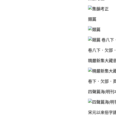
類篇
卷八下．欠部．
精嚴新集大藏
卷下．欠部．頁
四聲篇海(明刊
宋元以來俗字