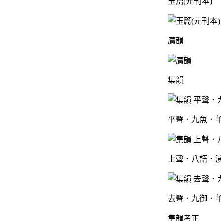
玉篇(元刊本)
廣韻
集韻
平聲．九魚．羊
上聲．八語．演
去聲．九御．羊
集韻考正