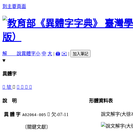
到主要頁面
解 說
異體字
小
中
大
|
🖨️
✉️
|
加入筆記
異體字
󲼮
欤
󲼯
󲼱
󲼭
󲼰
󲼬
說 明
形體資料表
說文解字(大徐
異 體 字
󲼯
欠-07-11
A02064-005
〔關鍵文獻〕