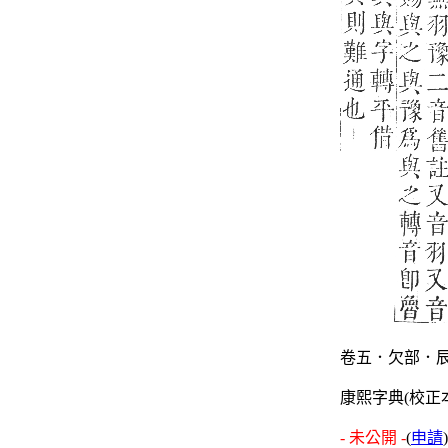
卷五．欠部．辰
康熙字典(校正
- 未公開 -
(
申請
)