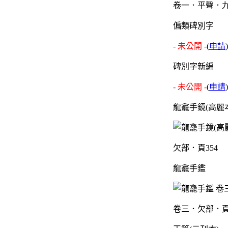
卷一．平聲．九
偏類碑別字
- 未公開 -
(
申請
)
碑別字新編
- 未公開 -
(
申請
)
龍龕手鏡(高麗
欠部．頁354
龍龕手鑑
卷三．欠部．頁