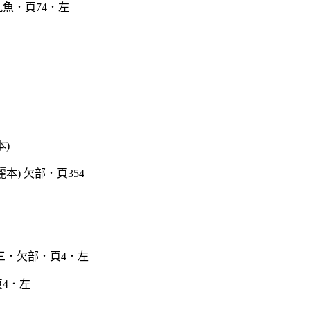
魚．頁74．左
本)
4．左