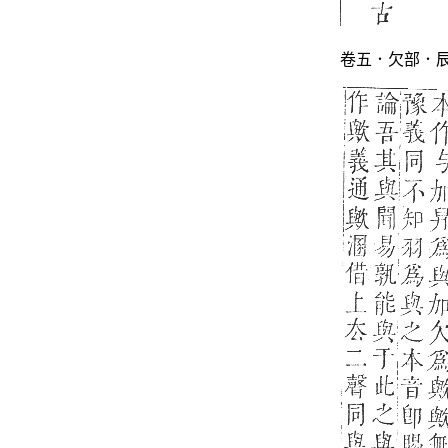
卷五．欠部．辰