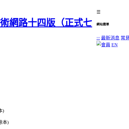
☰
網站選單
:::
最新消息
常
EN
本)