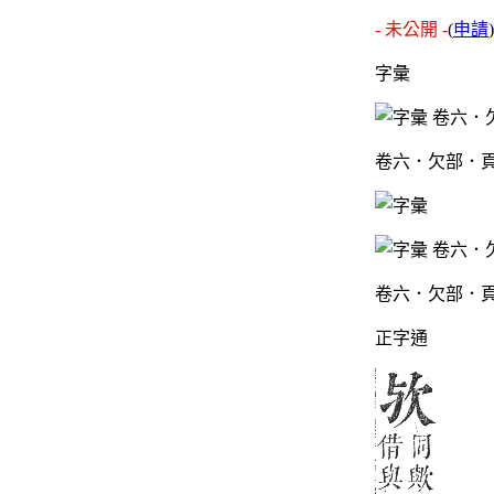
- 未公開 -
(
申請
)
字彙
卷六．欠部．頁
卷六．欠部．頁
正字通