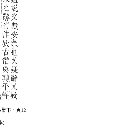
集下．頁12
本)