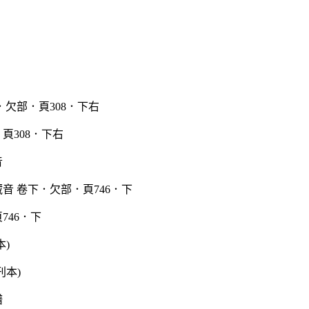
頁308．下右
音
746．下
本)
譜