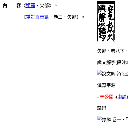
內 容
《
類篇
．欠部》。
《
重訂直音篇
．卷三．欠部》。
欠部．卷八下．
說文解字(段注
漢隸字源
- 未公開 -
(
申請
)
隸辨