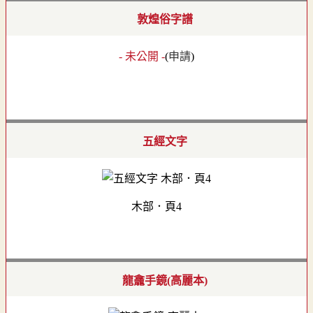
敦煌俗字譜
- 未公開 -
(
申請
)
五經文字
木部．頁4
龍龕手鏡(高麗本)