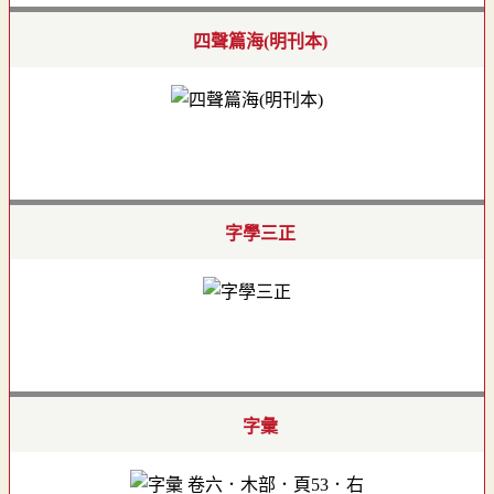
四聲篇海(明刊本)
字學三正
字彙