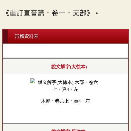
《
重訂直音篇
．卷一．夫部》。
形體資料表
說文解字(大徐本)
木部．卷六上．頁4．左