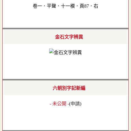
卷一．平聲．十一模．頁87．右
金石文字辨異
六朝別字記新編
- 未公開 -
(
申請
)