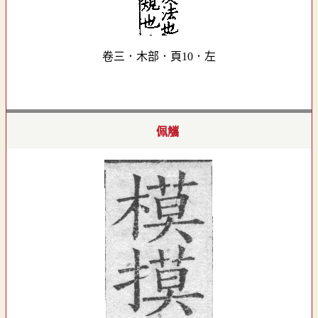
卷三．木部．頁10．左
佩觿