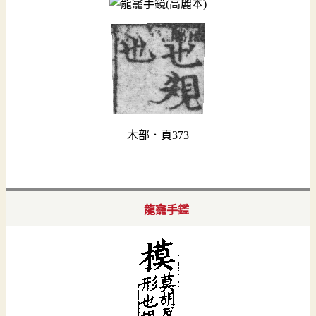
木部．頁373
龍龕手鑑