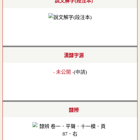
說文解字(段注本)
漢隸字源
- 未公開 -
(
申請
)
隸辨