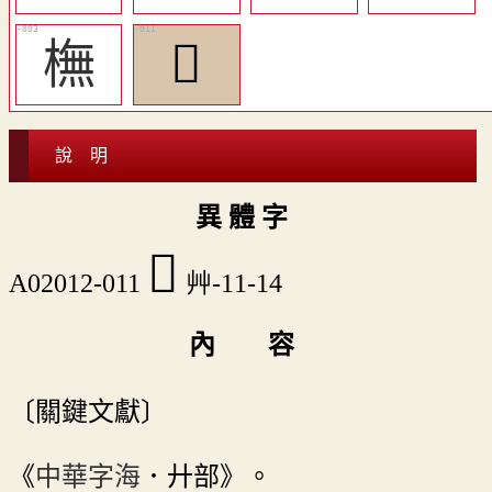
橅
󲸆
說 明
異 體 字
󲸆
A02012-011
艸-11-14
內 容
〔關鍵文獻〕
《
中華字海
．廾部》。