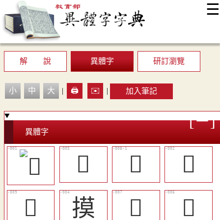
☰
:::
最新消息
常見問題
編輯說明
字典附錄
使用說明
顯示模式
網站導覽
EN
解 說
異體字
研訂瀏覽
小
中
大
|
🖨️
✉️
|
加入筆記
異體字
󲸃
𡘲
𤏠
󲔻
摸
󲸅
󲸄