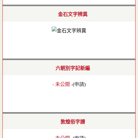
金石文字辨異
六朝別字記新編
- 未公開 -
(
申請
)
敦煌俗字譜