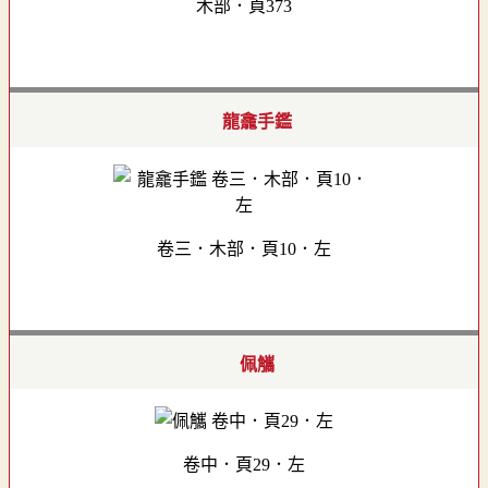
木部．頁373
龍龕手鑑
卷三．木部．頁10．左
佩觿
卷中．頁29．左