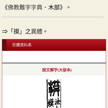
《
佛教難字字典
．木部》。
⇒「摸」之
異體
。
形體資料表
說文解字(大徐本)