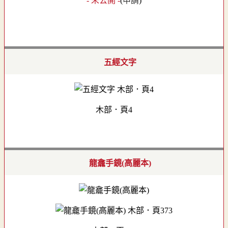
- 未公開 -
(
申請
)
五經文字
木部．頁4
龍龕手鏡(高麗本)