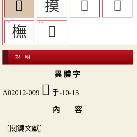
󲔻
摸
󲸅
󲸄
橅
󲸆
說 明
異 體 字
󲔻
A02012-009
手-10-13
內 容
〔關鍵文獻〕