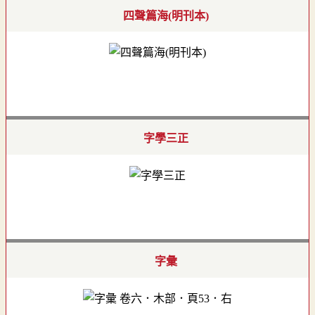
四聲篇海(明刊本)
字學三正
字彙