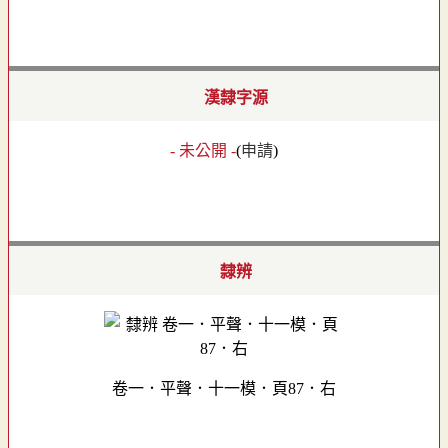
漢隸字源
- 未公開 -
(
申請
)
隸辨
卷一．平聲．十一模．頁87．右