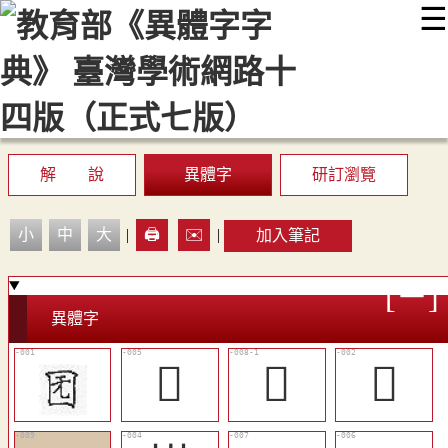
☰
:::
最新消息
常見問題
編輯說明
字典附錄
使用說明
顯示模式
網站導覽
EN
解 說
異體字
研訂瀏覽
小
中
大
|
🖨️
✉️
|
加入筆記
異體字
󲸃
𡘲
𤏠