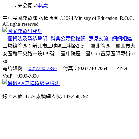
- 未公開 -
(
申請
)
中華民國教育部 版權所有 ©2024 Ministry of Education, R.O.C.
All rights reserved.
:::
個資法及隱私聲明
|
辭典公眾授權網
|
意見交流
|
網網相連
三峽總院區：新北市三峽區三樹路2號
臺北院區：臺北市大
安區和平東路一段179號
臺中院區：臺中市豐原區師範街67
號
電話總機：
(02)7740-7890
傳真：(02)7740-7064
TANet
VoIP：9009-7890
線上人數: 4759
累積總人次: 149,458,792