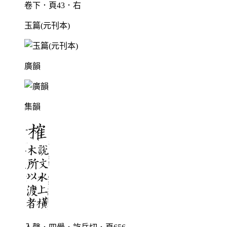
卷下．頁43．右
玉篇(元刊本)
廣韻
集韻