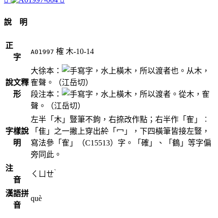
說 明
正
榷
木-10-14
A01997
字
大徐本：
，水上橫木，所以渡者也。从木，
說文釋
隺聲。（江岳切）
形
段注本：
，水上橫木，所以渡者。從木，隺
聲。（江岳切）
左半「木」豎筆不鉤，右捺改作點；右半作「隺」︰
字樣說
「隹」之一撇上穿出
於
「冖」，下四橫筆皆接左豎，
明
寫法參「隺」（C15513）字。「確」、「鶴」等字偏
旁同此。
注
ˋ
ㄑㄩㄝ
音
漢語拼
què
音