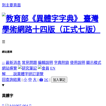
到主要頁面
☰
網站選單
:::
最新消息
常見問題
編輯說明
字典附錄
使用說明
顯示模式
網站導覽
EN
解 說
異體字
研訂瀏覽
回查詢結果
|
小
中
大
|
🖨️
✉️
|
加入筆記
異體字
󲷌
󲷍