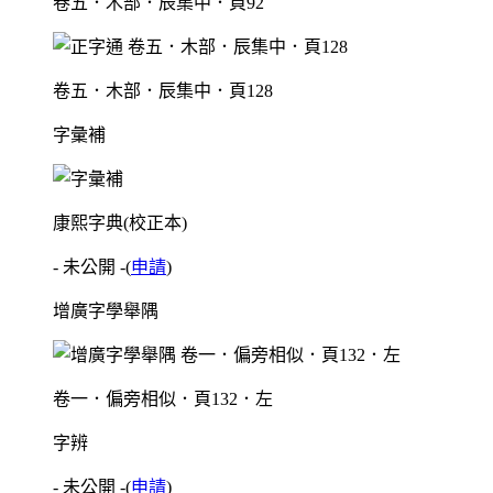
卷五．木部．辰集中．頁92
卷五．木部．辰集中．頁128
字彙補
康熙字典(校正本)
- 未公開 -
(
申請
)
增廣字學舉隅
卷一．偏旁相似．頁132．左
字辨
- 未公開 -
(
申請
)