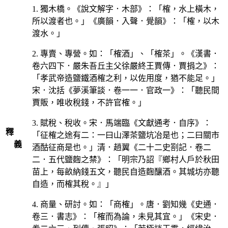
1. 獨木橋。《說文解字．木部》：「榷，水上橫木，
所以渡者也。」《廣韻．入聲．覺韻》：「榷，以木
渡水。」
2. 專賣、專營。如：「榷酒」、「榷茶」。《漢書．
卷六四下．嚴朱吾丘主父徐嚴終王賈傳．賈捐之》：
「孝武帝造鹽鐵酒榷之利，以佐用度，猶不能足。」
宋．沈括《夢溪筆談．卷一一．官政一》：「聽民間
賈販，唯收稅錢，不許官榷。」
3. 賦稅、稅收。宋．馬端臨《文獻通考．自序》：
釋
「征榷之途有二：一曰山澤茶鹽坑冶是也；二曰關市
義
酒酤征商是也。」清．趙翼《二十二史劄記．卷二
二．五代鹽麴之禁》：「明宗乃詔『鄉村人戶於秋田
苗上，每畝納錢五文，聽民自造麴釀酒。其城坊亦聽
自造，而榷其稅。』」
4. 商量、研討。如：「商榷」。唐．劉知幾《史通．
卷三．書志》：「榷而為論，未見其宜。」《宋史．