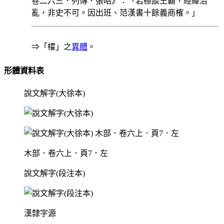
卷二六三．列傳．張昭》：「若極談王霸，經緯治
亂，非史不可。因出班、范漢書十餘義商榷。」
⇒「㰌」之
異體
。
形體資料表
說文解字(大徐本)
木部．卷六上．頁7．左
說文解字(段注本)
漢隸字源