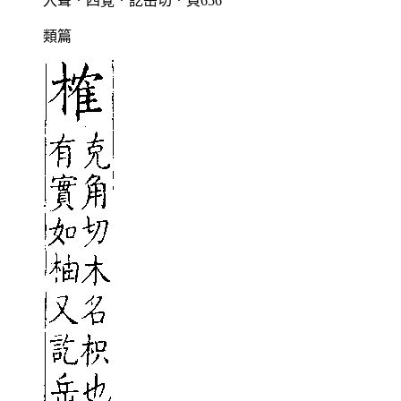
入聲．四覺．訖岳切．頁656
類篇