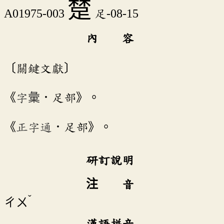
䠂
A01975-003
足-08-15
內 容
〔關鍵文獻〕
《
字彙
．足部》。
《
正字通
．足部》。
研訂說明
注 音
ˇ
ㄔㄨ
漢語拼音