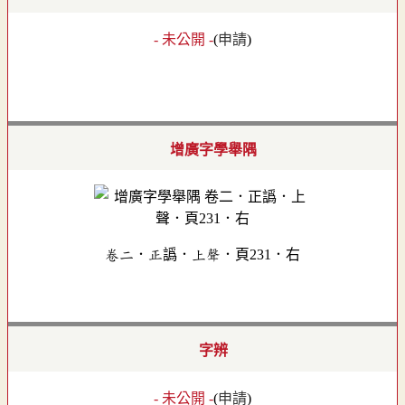
- 未公開 -
(
申請
)
增廣字學舉隅
卷二．正譌．上聲．頁231．右
字辨
- 未公開 -
(
申請
)