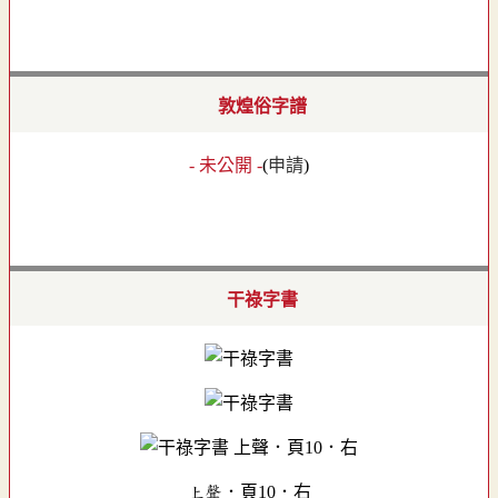
敦煌俗字譜
- 未公開 -
(
申請
)
干祿字書
上聲．頁10．右