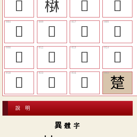
󲵪
𣕑
󲵦
󲵱
𣗂
󲵨
󲵯
󲵥
󲵧
󲵫
󲵭
󲵬
󲵰
𤻇
󲵮
䠂
說 明
異 體 字