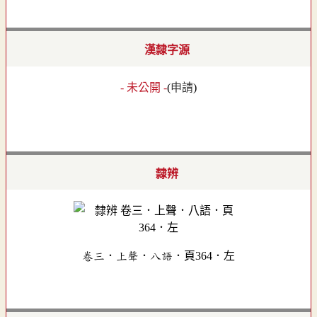
漢隸字源
- 未公開 -
(
申請
)
隸辨
卷三．上聲．八語．頁364．左