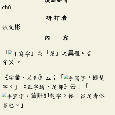
chǔ
研 訂 者
張文彬
內 容
「
」為「楚」之異體。音
ˇ
ㄔㄨ
。
《字彙．足部》云；「
，即楚
字。」《正字通．足部》云：「
，舊註即楚字。按：從足者俗
書也。」