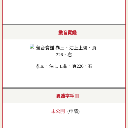
彙音寶鑑
卷三．沽上上聲．頁226．右
異體字手冊
- 未公開 -
(
申請
)