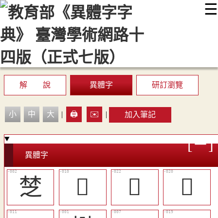
☰
:::
最新消息
常見問題
編輯說明
字典附錄
使用說明
顯示模式
網站導覽
EN
解 說
異體字
研訂瀏覽
小
中
大
|
🖨️
✉️
|
加入筆記
異體字
椘
󲵩
󲵳
󲵲