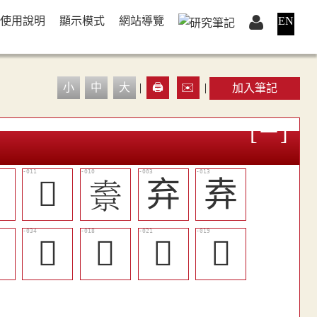
使用說明
顯示模式
網站導覽
EN
小
中
大
|
🖨️
✉️
|
加入筆記

󲲲
𠬇
弃
弆

󲳅
󲲶
󲲹
󲲷