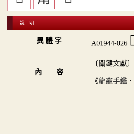
說 明

異 體 字
A01944-026
〔關鍵文獻
內 容
《
龍龕手鑑