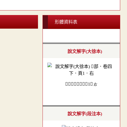
形體資料表
說文解字(大徐本)
𠦒部．卷四下．頁1．右
說文解字(段注本)