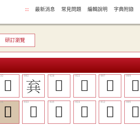
:::
最新消息
常見問題
編輯說明
字典附錄
研訂瀏覽
󲳃
𠔚
󲲿
󲲺
󲲯

󲲽
󲳄
𣓪
󲲻
󲲳
