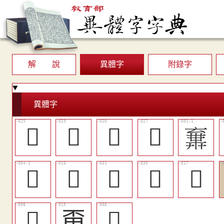
解 說
異體字
附錄字
異體字
󲲼
󲳀
󲲸
󲲾
𠆉
𢍞
󲲴
󲳂
󲳁
󲲵
󲲰
甭
𨓋