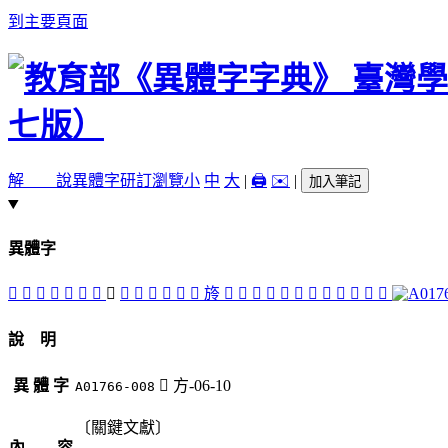
到主要頁面
解 說
異體字
研訂瀏覽
小
中
大
|
🖨️
✉️
|
加入筆記
異體字
󲤰
󲤲
󲤳
󲤧
𣃢
󲤬
󲤮
󲤞
󲤚
󲤛
󲤦
󲤜
󲤟
󲤭
旍
󲤴
󲤱
󲤪
𣄀
󲤙
󲤠
󲤝
󲤤
󲤨
󲤢
󲤥
󲤡
說 明
異 體 字
󲤞
方-06-10
A01766-008
〔關鍵文獻〕
內 容