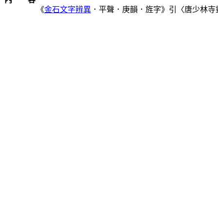
《
金石文字辨異
．平聲．庚韻．旌字》引〈唐少林寺