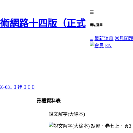
☰
網站選單
:::
最新消息
常見問
EN
󲤯
袿
󲤫
󲤣
󲤩
形體資料表
說文解字(大徐本)