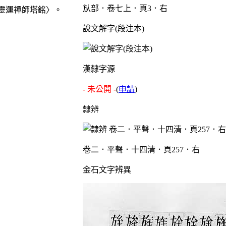
㫃部．卷七上．頁3．右
靈運禪師塔銘〉。
說文解字(段注本)
漢隸字源
- 未公開 -
(
申請
)
隸辨
卷二．平聲．十四清．頁257．右
金石文字辨異