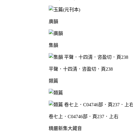
廣韻
集韻
平聲．十四清．咨盈切．頁238
類篇
卷七上．C04746部．頁237．上右
精嚴新集大藏音