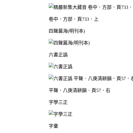
卷中．方部．頁733．上
四聲篇海(明刊本)
六書正譌
平聲．八庚清耕韻．頁57．右
字學三正
字彙