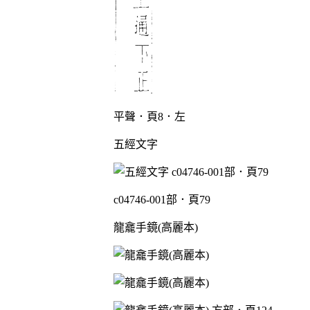
平聲．頁8．左
五經文字
c04746-001部．頁79
龍龕手鏡(高麗本)