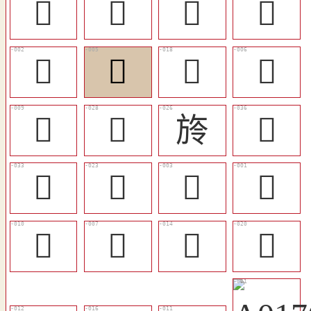
𣃢
󲤬
󲤮
󲤞
󲤚
󲤛
󲤦
󲤜
󲤟
󲤭
旍
󲤴
󲤱
󲤪
𣄀
󲤙
󲤠
󲤝
󲤤
󲤨