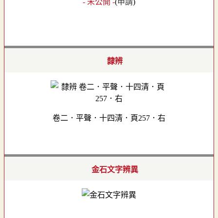
- 未公開 -
(
申請
)
隸辨
卷二．平聲．十四清．頁257．右
金石文字辨異