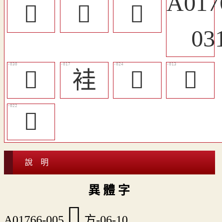
󲤢
󲤥
󲤡
󲤯
袿
󲤫
󲤣
󲤩
說 明
異 體 字
󲤛
A01766-005
方-06-10