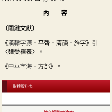
內 容
〔關鍵文獻〕
《
漢隸字源
．平聲．清韻．旌字》引
〈魏受禪表〉。
《
中華字海
．方部》。
形體資料表