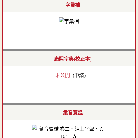
字彙補
康熙字典(校正本)
- 未公開 -
(
申請
)
彙音寶鑑