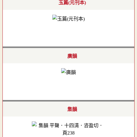
玉篇(元刊本)
廣韻
集韻