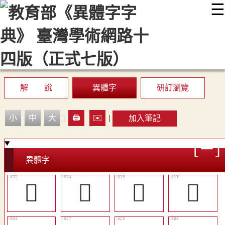
☰
:::
最新消息
常見問題
編輯說明
字典附錄
使用說明
顯示模式
網站導覽
EN
解 說
異體字
研訂瀏覽
小
中
大
|
🖨️
✉️
|
加入筆記
異體字
󲤰
󲤲
󲤳
󲤧