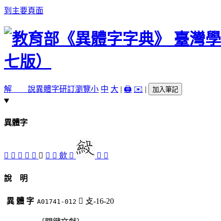
到主要頁面
解 說
異體字
研訂瀏覽
小
中
大
|
🖨️
✉️
|
加入筆記
異體字
󲠢
󲠠
󲠡
󲠟
󲠧
󲠩
󲠪
󲠤
歛
󲠨
󲠥
󲠣
說 明
異 體 字
󲠩
攴-16-20
A01741-012