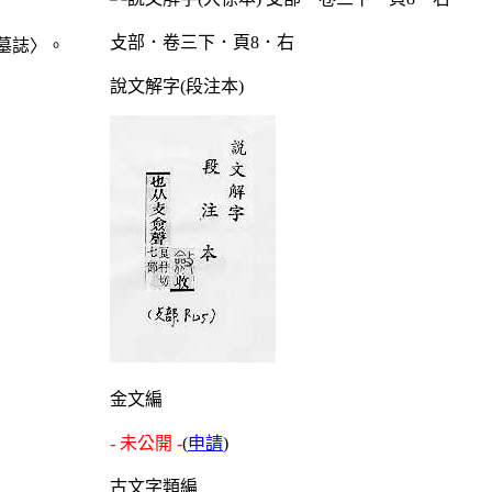
攴部．卷三下．頁8．右
墓誌〉。
說文解字(段注本)
金文編
- 未公開 -
(
申請
)
古文字類編