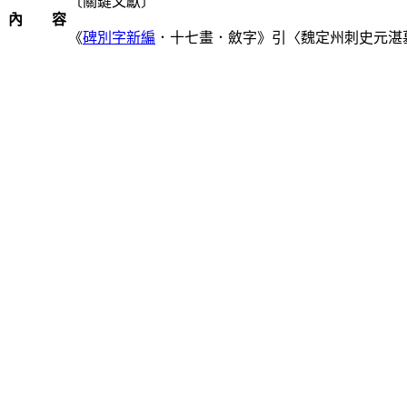
〔關鍵文獻〕
內 容
《
碑別字新編
．十七畫．斂字》引〈魏定州刺史元湛