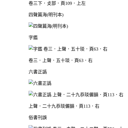
卷三下．攴部．頁109．上左
四聲篇海(明刊本)
字鑑
卷三．上聲．五十琰．頁63．右
六書正譌
上聲．二十九忝琰儼韻．頁113．右
俗書刊誤