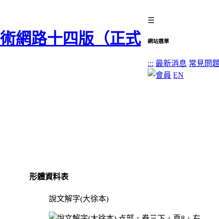
☰
網站選單
:::
最新消息
常見問
EN
形體資料表
說文解字(大徐本)