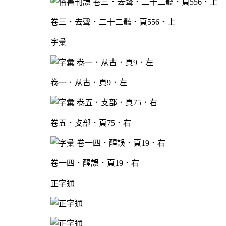
卷三．去聲．二十二豔．頁556．上
字彙
卷一．从古．頁9．左
卷五．攴部．頁75．右
卷一四．醒誤．頁19．右
正字通