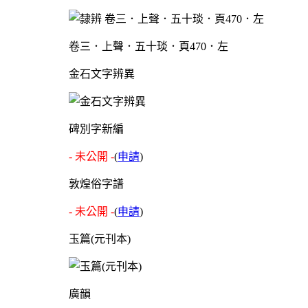
卷三．上聲．五十琰．頁470．左
金石文字辨異
碑別字新編
- 未公開 -
(
申請
)
敦煌俗字譜
- 未公開 -
(
申請
)
玉篇(元刊本)
廣韻