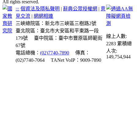
All rights reserved.
:::
個資法及隱私聲明
|
辭典公眾授權網
|
意
見交流
|
網網相連
三峽總院區：新北市三峽區三樹路2號
臺北院區：臺北市大安區和平東路一段
線上人數:
179號
臺中院區：臺中市豐原區師範街
2283
累積總
67號
人次:
電話總機：
(02)7740-7890
傳真：
149,754,944
(02)7740-7064
TANet VoIP：9009-7890