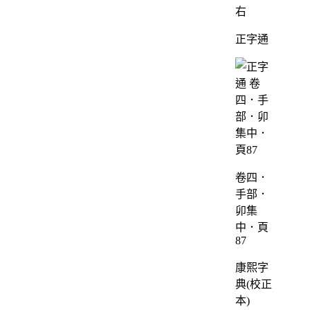
右
正字通
卷四．
手部．
卯集
中．頁
87
康熙字
典(校正
本)