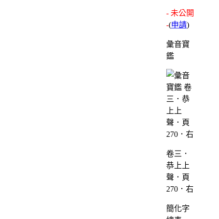
- 未公開
-
(
申請
)
彙音寶
鑑
卷三．
恭上上
聲．頁
270．右
簡化字