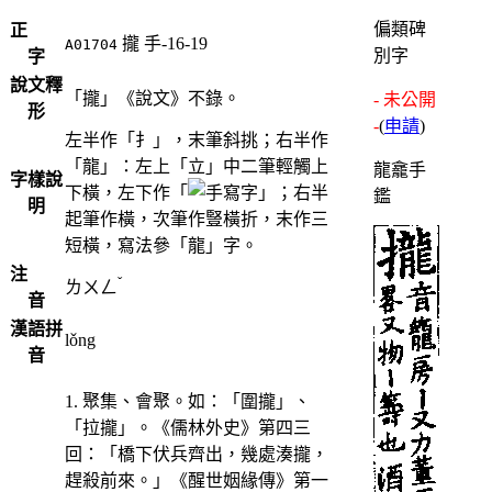
偏類碑
正
攏
手-16-19
A01704
別字
字
說文釋
「攏」《說文》不錄。
- 未公開
形
-
(
申請
)
左半作「扌」，末筆斜挑；右半作
「龍」：左上「立」中二筆輕觸上
龍龕手
字樣說
下橫，左下作「
」；右半
鑑
明
起筆作橫，次筆作豎橫折，末作三
短橫，寫法參「龍」字。
注
ˇ
ㄌㄨㄥ
音
漢語拼
lǒng
音
1. 聚集、會聚。如：「圍攏」、
「拉攏」。《儒林外史》第四三
回：「橋下伏兵齊出，幾處湊攏，
趕殺前來。」《醒世姻緣傳》第一