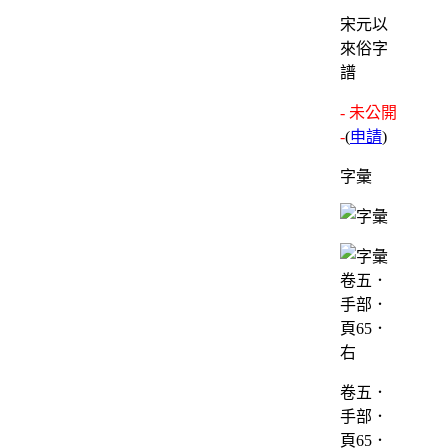
宋元以
來俗字
譜
- 未公開
-
(
申請
)
字彙
卷五．
手部．
頁65．