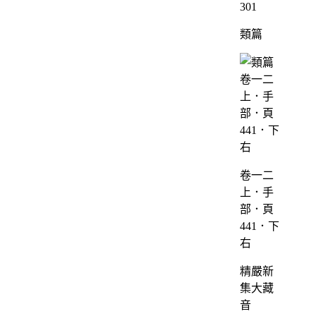
301
類篇
卷一二
上．手
部．頁
441．下
右
精嚴新
集大藏
音