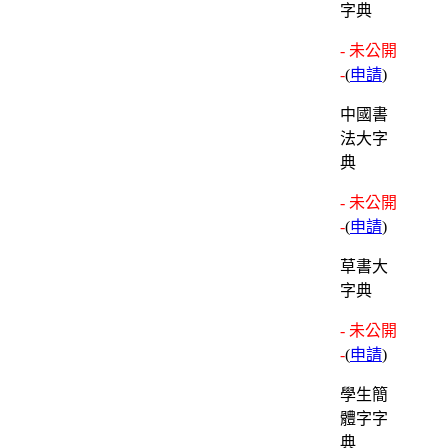
字典
- 未公開
-
(
申請
)
中國書
法大字
典
- 未公開
-
(
申請
)
草書大
字典
- 未公開
-
(
申請
)
學生簡
體字字
典