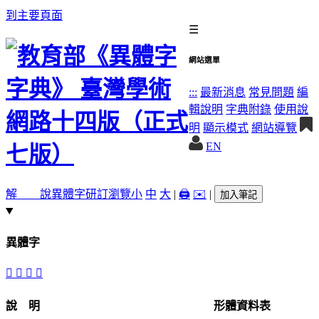
到主要頁面
☰
網站選單
:::
最新消息
常見問題
編
輯說明
字典附錄
使用說
明
顯示模式
網站導覽
EN
解 說
異體字
研訂瀏覽
小
中
大
|
🖨️
✉️
|
加入筆記
異體字
󲙤
󲙢
󲙥
󲙣
說 明
形體資料表