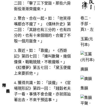
二回：「擊了三下堂鼓，那些六房
衙役漸漸齊攏來。」
卷二．
2. 聚合、合在一起。如：「他笑得
手部．
嘴都合不攏了。」《儒林外史》第
頁3．左
二回：「其餘也有三分的，也有四
分的，也有十來個錢的，合攏了不
玉篇(元
彀一個月飯食。」
刊本)
3. 靠近。如：「靠攏」。《西遊
記》第四七回：「連叫數聲，幾個
僮僕，戰戰兢兢，不敢攏帳。」
《紅樓夢》第五七回：「黛玉便攏
廣韻
上來要抓他。」
4. 獲得共識。如：「談攏」。《官
釋
集韻
場現形記》第四一回：「錢穀老夫
義
子一看，事情不會合攏，亦就搭訕
著出去，不來干預這事。」