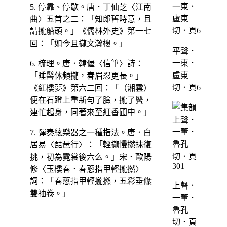
5. 停靠、停歇。唐．丁仙芝〈江南
曲〉五首之二：「知郎舊時意，且
請攏船頭。」《儒林外史》第一七
回：「如今且攏文瀚樓。」
平聲．
一東．
6. 梳理。唐．韓偓〈信筆〉詩：
盧東
「睡髻休頻攏，春眉忍更長。」
切．頁6
《紅樓夢》第六二回：「（湘雲）
便在石蹬上重新勻了臉，攏了鬢，
連忙起身，同著來至紅香圃中。」
7. 彈奏絃樂器之一種指法。唐．白
居易〈琵琶行〉：「輕攏慢撚抹復
挑，初為霓裳後六么。」宋．歐陽
修〈玉樓春．春蔥指甲輕攏撚〉
詞：「春蔥指甲輕攏撚，五彩垂絛
上聲．
雙袖卷。」
一董．
魯孔
切．頁