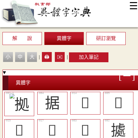
☰
:::
最新消息
常見問題
編輯說明
字典附錄
使用說明
顯示模式
網站導覽
EN
解 說
異體字
研訂瀏覽
小
中
大
|
🖨️
✉️
|
加入筆記
異體字
据
󲗐
󲗎
󲗑
󲗓
󲗋
㨿