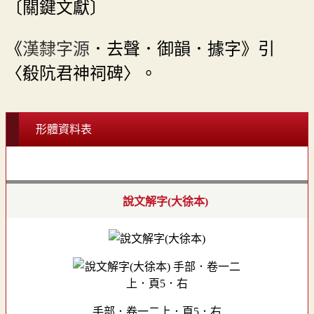
〔關鍵文獻〕
《
漢隸字源
．去聲．御韻．據字》引
〈殽阬君神祠碑〉。
形體資料表
說文解字(大徐本)
手部．卷一二上．頁5．右