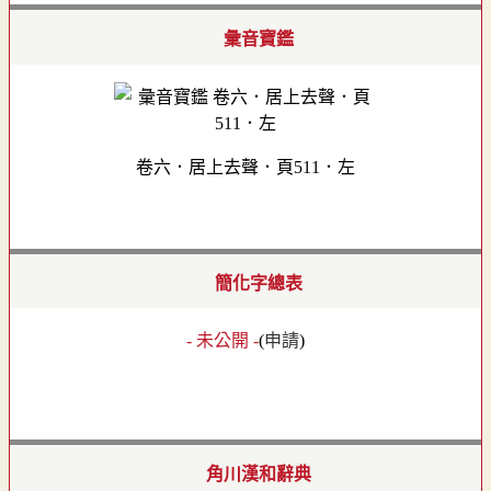
彙音寶鑑
卷六．居上去聲．頁511．左
簡化字總表
- 未公開 -
(
申請
)
角川漢和辭典