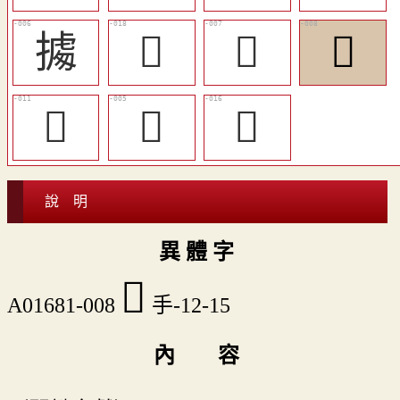
㩀
󲗔
󲗌
󲗍
󲗏
𢷛
󲗒
說 明
異 體 字
󲗍
A01681-008
手-12-15
內 容