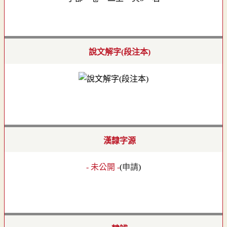
說文解字(段注本)
漢隸字源
- 未公開 -
(
申請
)