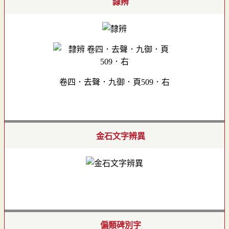
隸辨
卷四．去聲．九御．頁509．右
金石文字辨異
偏類碑別字