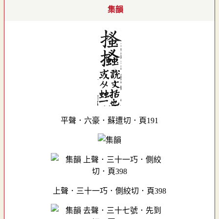
集韻
平聲．六豪．蘇遭切．頁191
上聲．三十一巧．側絞切．頁398