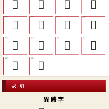
󲔍
𢮞
󲔊
󲔌
󲔔
󲔑
󲔎
󲔋
󲔓
󲔕
𢸪
󲔏
󲔖
𤔢
說 明
異 體 字