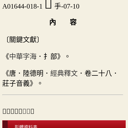
𢭒
A01644-018-1
手-07-10
內 容
〔關鍵文獻〕
《
中華字海
．扌部》。
《唐．陸德明．
經典釋文
．卷二十八．
莊子音義》。
⇒「𢫺」之
異體
。
形體資料表