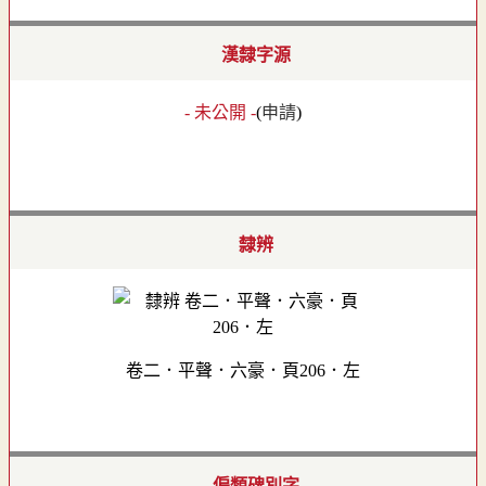
漢隸字源
- 未公開 -
(
申請
)
隸辨
卷二．平聲．六豪．頁206．左
偏類碑別字