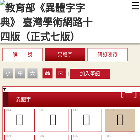
☰
:::
最新消息
常見問題
編輯說明
字典附錄
使用說明
顯示模式
網站導覽
EN
解 說
異體字
研訂瀏覽
小
中
大
|
🖨️
✉️
|
加入筆記
異體字
󲔒
𢫼
󲔐
𢭒