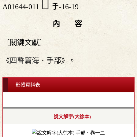
󲔏
A01644-011
手-16-19
內 容
〔關鍵文獻〕
《
四聲篇海
．手部》。
形體資料表
說文解字(大徐本)