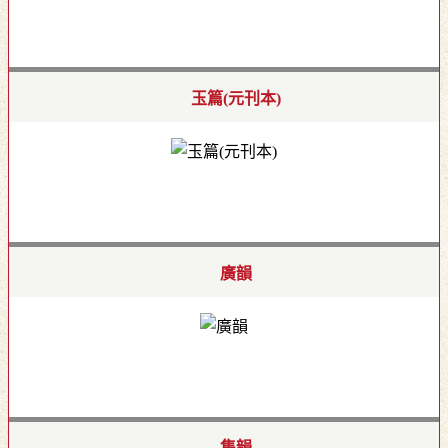
玉篇(元刊本)
廣韻
集韻