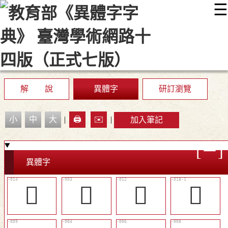
☰
:::
最新消息
常見問題
編輯說明
字典附錄
使用說明
顯示模式
網站導覽
EN
解 說
異體字
研訂瀏覽
小
中
大
|
🖨️
✉️
|
加入筆記
異體字
󲔒
𢫼
󲔐
𢭒