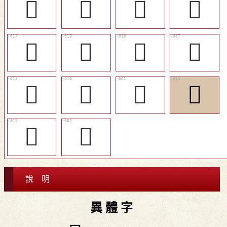
󲔍
𢮞
󲔊
󲔌
󲔔
󲔑
󲔎
󲔋
󲔓
󲔕
𢸪
󲔏
󲔖
𤔢
說 明
異 體 字