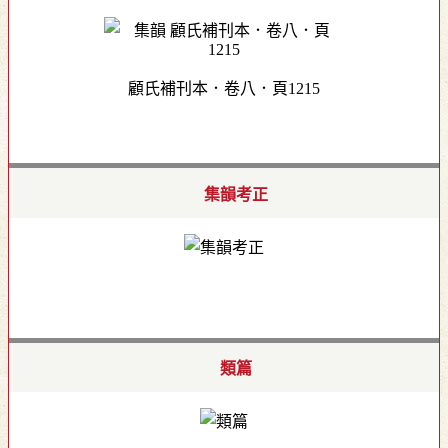
顧氏補刊本．卷八．頁1215
集韻考正
類篇