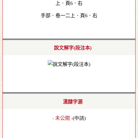
手部．卷一二上．頁6．右
說文解字(段注本)
漢隸字源
- 未公開 -
(
申請
)