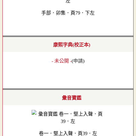
手部．卯集．頁79．下左
康熙字典(校正本)
- 未公開 -
(
申請
)
彙音寶鑑
卷一．堅上入聲．頁39．左