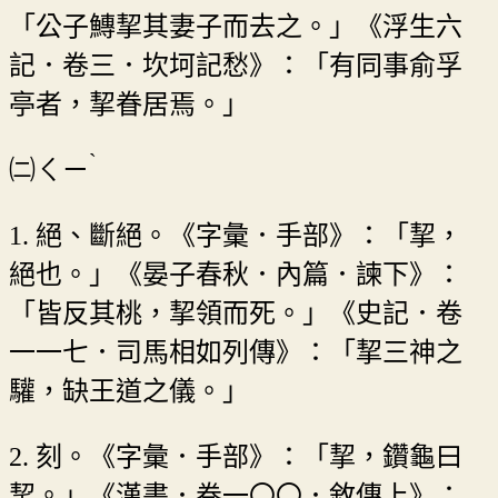
「公子鱄挈其妻子而去之。」《浮生六
記．卷三．坎坷記愁》：「有同事俞孚
亭者，挈眷居焉。」
ˋ
㈡
ㄑㄧ
1. 絕、斷絕。《字彙．手部》：「挈，
絕也。」《晏子春秋．內篇．諫下》：
「皆反其桃，挈領而死。」《史記．卷
一一七．司馬相如列傳》：「挈三神之
驩，缺王道之儀。」
2. 刻。《字彙．手部》：「挈，鑽龜曰
挈。」《漢書．卷一〇〇．敘傳上》：