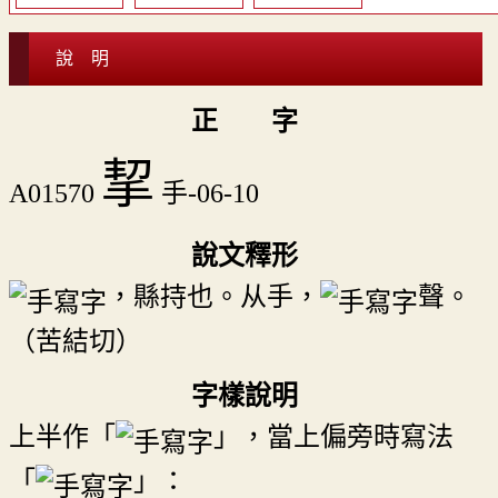
說 明
正 字
挈
A01570
手-06-10
說文釋形
，縣持也。从手，
聲。
（苦結切）
字樣說明
上半作「
」，當上偏旁時寫法
「
」：