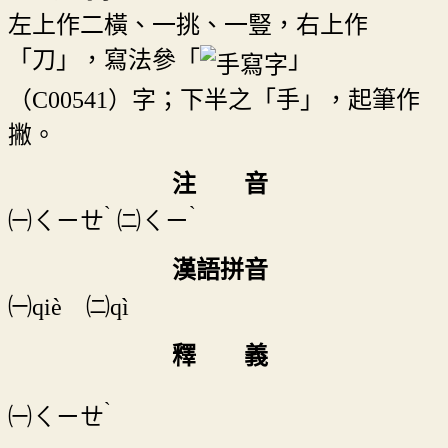
左上作二橫、一挑、一豎，右上作
「刀」，寫法參「
」
（C00541）字；下半之「手」，起筆作
撇。
注 音
ˋ
ˋ
㈠
ㄑㄧㄝ
㈡
ㄑㄧ
漢語拼音
㈠qiè ㈡qì
釋 義
ˋ
㈠
ㄑㄧㄝ