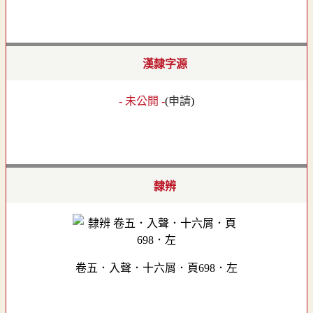
漢隸字源
- 未公開 -
(
申請
)
隸辨
卷五．入聲．十六屑．頁698．左