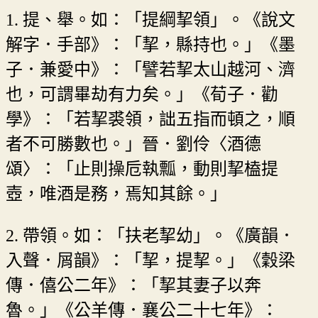
1. 提、舉。如：「提綱挈領」。《說文
解字．手部》：「挈，縣持也。」《墨
子．兼愛中》：「譬若挈太山越河、濟
也，可謂畢劫有力矣。」《荀子．勸
學》：「若挈裘領，詘五指而頓之，順
者不可勝數也。」晉．劉伶〈酒德
頌〉：「止則操卮執瓢，動則挈榼提
壺，唯酒是務，焉知其餘。」
2. 帶領。如：「扶老挈幼」。《廣韻．
入聲．屑韻》：「挈，提挈。」《穀梁
傳．僖公二年》：「挈其妻子以奔
魯。」《公羊傳．襄公二十七年》：