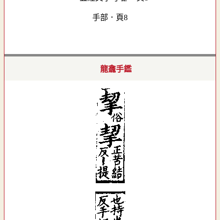
手部．頁8
龍龕手鑑