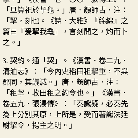
「旦算祀於挈龜。」唐．顏師古．注：
「挈，刻也。《詩．大雅》『綿綿』之
篇曰『爰挈我龜』，言刻開之，灼而卜
之。」
3. 契約。通「契」。《漢書．卷二九．
溝洫志》：「今內史稻田租挈重，不與
郡同，其議減。」唐．顏師古．注：
「租挈，收田租之約令也。」《漢書．
卷五九．張湯傳》：「奏讞疑，必奏先
為上分別其原，上所是，受而著讞法廷
尉挈令，揚主之明。」