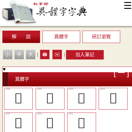
☰
:::
最新消息
常見問題
編輯說明
字典附錄
使用說明
顯示模式
網站導覽
EN
解 說
異體字
研訂瀏覽
小
中
大
|
🖨️
✉️
|
加入筆記
異體字
󲏽
󲏾
󲏺
󲏻
𢭋
󲏼
󲏹