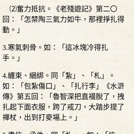
⑵奮力抵抗。《老殘遊記》第二〇
回：「怎禁陶三氣力如牛，那裡掙扎得
動。」
3.寒氣刺骨。如：「這冰塊冷得扎
手。」
4.纏束、綑綁。同「紮」、「札」。
如：「包紮傷口」、「扎行李」《水滸
傳》第五回：「魯智深把直裰脫了，拽
扎起下面衣服，跨了戒刀，大踏步提了
禪杖，出到打麥場上。」