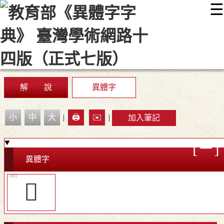
☰
:::
最新消息
常見問題
編輯說明
字典附錄
使用說明
顯示模式
網站導覽
EN
解 說
異體字
小
中
大
|
🖨️
✉️
|
加入筆記
異體字
𢮊