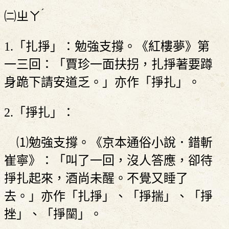
ˊ
㈡
ㄓㄚ
1.「扎掙」：勉強支撐。《紅樓夢》第
一三回：「賈珍一面扶拐，扎掙著要蹲
身跪下請安道乏。」亦作「掙扎」。
2.「掙扎」：
⑴勉強支撐。《京本通俗小說．錯斬
崔寧》：「叫了一回，沒人答應，卻待
掙扎起來，酒尚未醒。不覺又睡了
去。」亦作「扎掙」、「掙揣」、「掙
挫」、「掙䦟」。