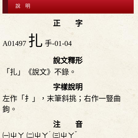
說 明
正 字
扎
A01497
手-01-04
說文釋形
「扎」《說文》不錄。
字樣說明
左作「扌」，末筆斜挑；右作一豎曲
鉤。
注 音
ˊ
ˇ
㈠
ㄓㄚ
㈡
ㄓㄚ
㈢
ㄓㄚ