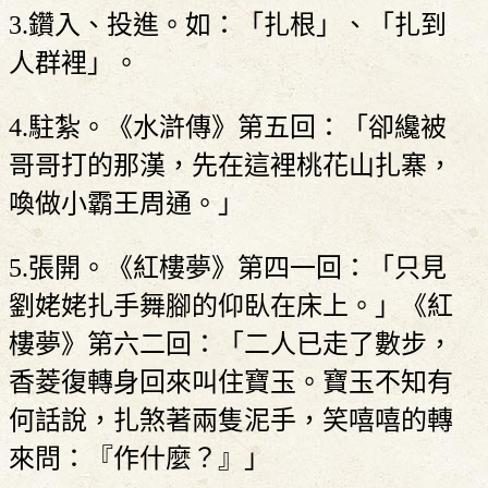
3.鑽入、投進。如：「扎根」、「扎到
人群裡」。
4.駐紮。《水滸傳》第五回：「卻纔被
哥哥打的那漢，先在這裡桃花山扎寨，
喚做小霸王周通。」
5.張開。《紅樓夢》第四一回：「只見
劉姥姥扎手舞腳的仰臥在床上。」《紅
樓夢》第六二回：「二人已走了數步，
香菱復轉身回來叫住寶玉。寶玉不知有
何話說，扎煞著兩隻泥手，笑嘻嘻的轉
來問：『作什麼？』」