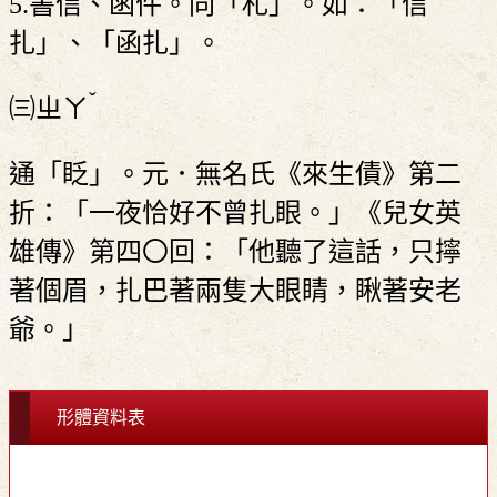
5.書信、函件。同「札」。如：「信
扎」、「函扎」。
ˇ
㈢
ㄓㄚ
通「眨」。元．無名氏《來生債》第二
折：「一夜恰好不曾扎眼。」《兒女英
雄傳》第四〇回：「他聽了這話，只擰
著個眉，扎巴著兩隻大眼睛，瞅著安老
爺。」
形體資料表