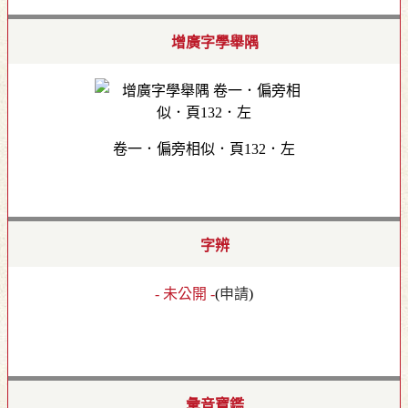
增廣字學舉隅
卷一．偏旁相似．頁132．左
字辨
- 未公開 -
(
申請
)
彙音寶鑑