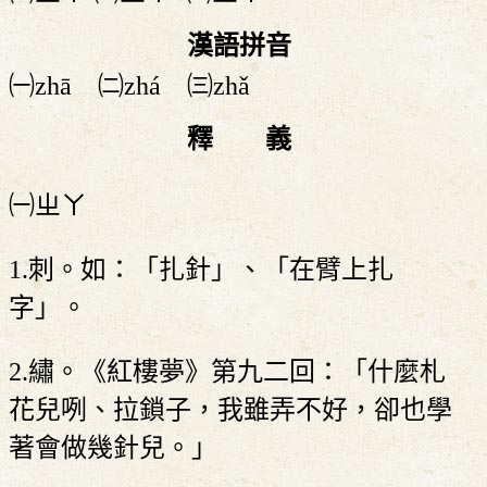
漢語拼音
㈠zhā ㈡zhá ㈢zhǎ
釋 義
㈠ㄓㄚ
1.刺。如：「扎針」、「在臂上扎
字」。
2.繡。《紅樓夢》第九二回：「什麼札
花兒咧、拉鎖子，我雖弄不好，卻也學
著會做幾針兒。」