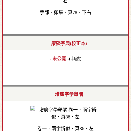
手部．卯集．頁78．下右
康熙字典(校正本)
- 未公開 -
(
申請
)
增廣字學舉隅
卷一．兩字辨似．頁86．左