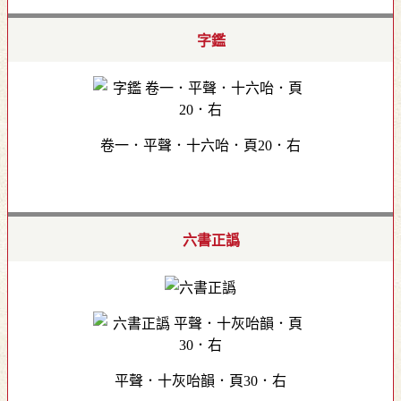
字鑑
卷一．平聲．十六咍．頁20．右
六書正譌
平聲．十灰咍韻．頁30．右