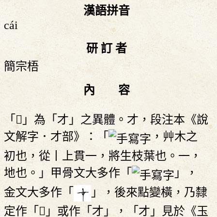
漢語拼音
cái
研 訂 者
簡宗梧
內 容
「󲌨」為「才」之異體。才，段注本《說
文解字．才部》：「
，艸木之
初也，從丨上貫一，將生枝葉也。一，
地也。」甲骨文大多作「
」，
金文大多作「
」，後來點變橫，乃隸
定作「󲌨」或作「才」，「才」見於《玉