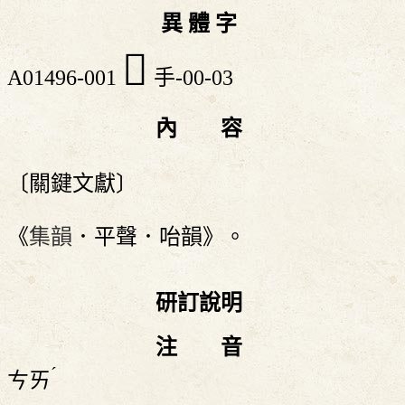
異 體 字
󲌨
A01496-001
手-00-03
內 容
〔關鍵文獻〕
《
集韻
．平聲．咍韻》。
研訂說明
注 音
ˊ
ㄘㄞ