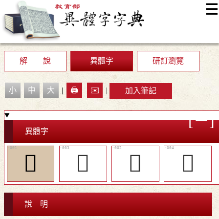
☰
:::
最新消息
常見問題
編輯說明
字典附錄
使用說明
顯示模式
網站導覽
EN
解 說
異體字
研訂瀏覽
小
中
大
|
🖨️
✉️
|
加入筆記
異體字
󲌨
󲌪
󲌩
󲌫
說 明