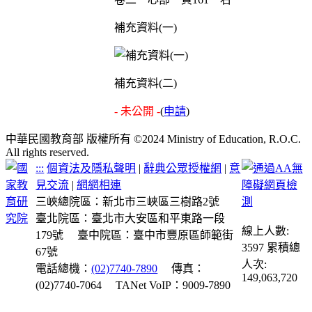
補充資料(一)
補充資料(二)
- 未公開 -
(
申請
)
中華民國教育部 版權所有 ©2024 Ministry of Education, R.O.C.
All rights reserved.
:::
個資法及隱私聲明
|
辭典公眾授權網
|
意
見交流
|
網網相連
三峽總院區：新北市三峽區三樹路2號
臺北院區：臺北市大安區和平東路一段
線上人數:
179號
臺中院區：臺中市豐原區師範街
3597
累積總
67號
人次:
電話總機：
(02)7740-7890
傳真：
149,063,720
(02)7740-7064
TANet VoIP：9009-7890