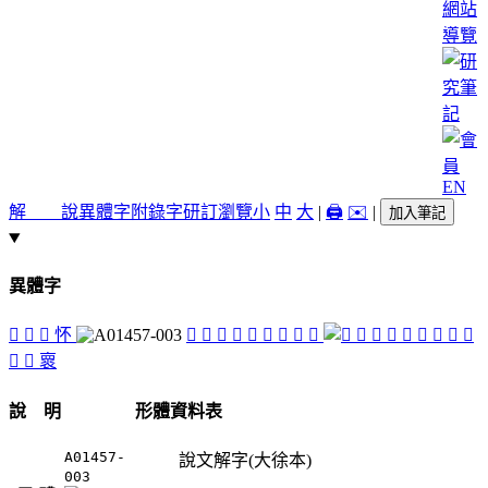
網站
導覽
EN
解 說
異體字
附錄字
研訂瀏覽
小
中
大
|
🖨️
✉️
|
加入筆記
異體字
󲇟
󲇝
󲇣
怀
󲇔
󲇗
󲇑
󲇓
󲇢
󲇐
󲇡
󲇠
󲇚
󲇜
󲇞
󲇖
󲇎
󲇏
󲇒
󲇕
󲇘
󲇙
󲇛
褱
說 明
形體資料表
A01457-
說文解字(大徐本)
003