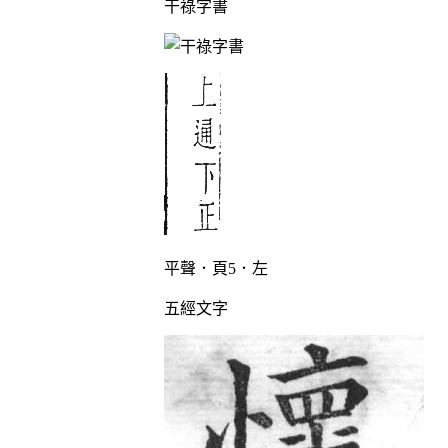
干祿字書
平聲．頁5．左
五經文字