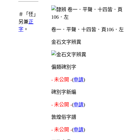
＃「怌」
另兼
正
字
。
卷一．平聲．十四皆．頁106．左
金石文字辨異
偏類碑別字
- 未公開 -
(
申請
)
碑別字新編
- 未公開 -
(
申請
)
敦煌俗字譜
- 未公開 -
(
申請
)