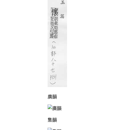
廣韻
集韻