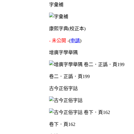
字彙補
康熙字典(校正本)
- 未公開 -
(
申請
)
增廣字學舉隅
卷二．正譌．頁199
古今正俗字詁
卷下．頁162