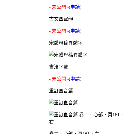
- 未公開 -
(
申請
)
古文四聲韻
- 未公開 -
(
申請
)
宋體母稿異體字
書法字彙
- 未公開 -
(
申請
)
重訂直音篇
卷二．心部．頁161．右