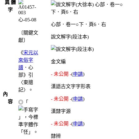
異 體
字
心-05-08
心部．卷一○下．頁6．右
〔關鍵文
說文解字(段注本)
獻〕
《
宋元以
來俗字
金文編
譜
．心
- 未公開 -
(
申請
)
部》引
〈東牕
漢語古文字字形表
記〉。
內
- 未公開 -
(
申請
)
容
◎「
漢隸字源
」，今標
- 未公開 -
(
申請
)
準字體作
「怌」。
隸辨