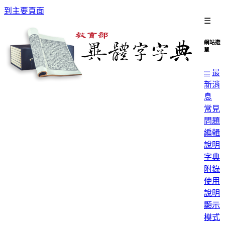
到主要頁面
☰
網站選
單
:::
最
新消
息
常見
問題
編輯
說明
字典
附錄
使用
說明
顯示
模式