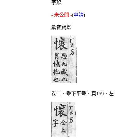
字辨
- 未公開 -
(
申請
)
彙音寶鑑
卷二．乖下平聲．頁159．左