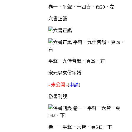
卷一．平聲．十四皆．頁20．左
六書正譌
平聲．九佳皆韻．頁29．右
宋元以來俗字譜
- 未公開 -
(
申請
)
俗書刊誤
卷一．平聲．六皆．頁543．下